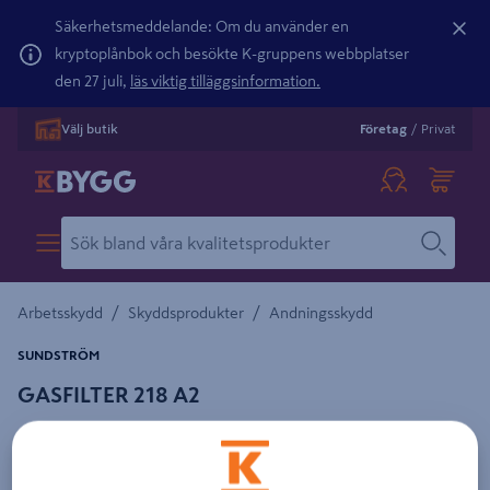
Säkerhetsmeddelande: Om du använder en
kryptoplånbok och besökte K-gruppens webbplatser
den 27 juli,
läs viktig tilläggsinformation.
Välj butik
Företag
/
Privat
/
/
Arbetsskydd
Skyddsprodukter
Andningsskydd
SUNDSTRÖM
GASFILTER 218 A2
Detaljerad beskrivning finns i produktbeskrivningsområdet