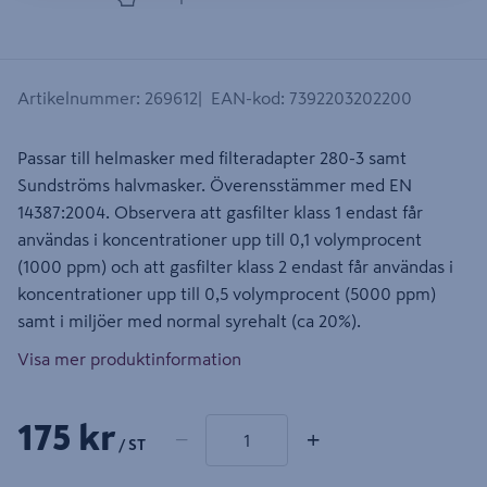
Artikelnummer
:
269612
EAN-kod
:
7392203202200
Passar till helmasker med filteradapter 280-3 samt
Sundströms halvmasker. Överensstämmer med EN
14387:2004. Observera att gasfilter klass 1 endast får
användas i koncentrationer upp till 0,1 volymprocent
(1000 ppm) och att gasfilter klass 2 endast får användas i
koncentrationer upp till 0,5 volymprocent (5000 ppm)
samt i miljöer med normal syrehalt (ca 20%).
Visa mer produktinformation
1 produkter
Antal
175 kr
−
+
/ ST