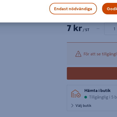
Helgängad stång HGS 4.8 
Endast nödvändiga
Godk
Visa mer produktinformati
1 produkter
Antal
7 kr
−
/ ST
För att se tillgängl
Hämta i butik
Tillgänglig i 5 
Välj butik