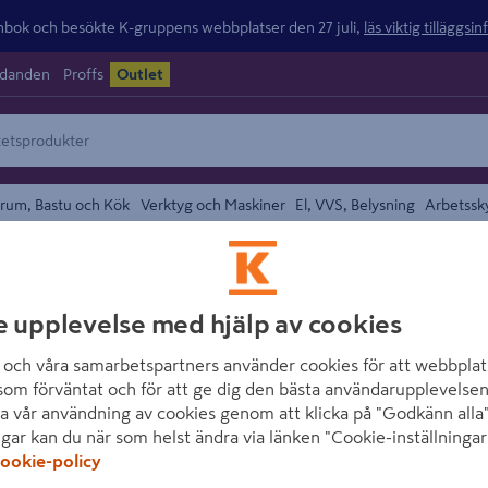
ok och besökte K-gruppens webbplatser den 27 juli,
läs viktig tilläggsi
udanden
Proffs
Outlet
rum, Bastu och Kök
Verktyg och Maskiner
El, VVS, Belysning
Arbetssk
Helgängad Stång
området
ARVID NILSSON
e upplevelse med hjälp av cookies
GÄNGSTÅNG ARVI
och våra samarbetspartners använder cookies för att webbplat
976 M4X1000M
som förväntat och för att ge dig den bästa användarupplevelsen
a vår användning av cookies genom att klicka på "Godkänn alla"
Artikelnummer
:
142520
E
ngar kan du när som helst ändra via länken "Cookie-inställningar
ookie-policy