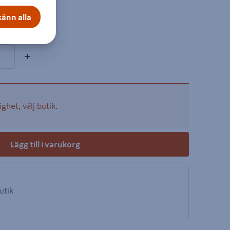
FZB 1 meter
änn alla
on
+
ighet, välj butik.
Lägg till i varukorg
butik