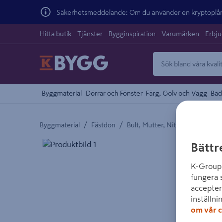
Säkerhetsmeddelande: Om du använder en kryptoplånb
Hitta butik
Tjänster
Bygginspiration
Varumärken
Erbj
Byggmaterial
Dörrar och Fönster
Färg, Golv och Vägg
Bad
/
/
/
Byggmaterial
Fästdon
Bult, Mutter, Nit och Brickor
Detaljerad beskrivning finns i produktbeskrivnings
Bättr
K-Group 
fungera 
accepter
inställni
om vår c