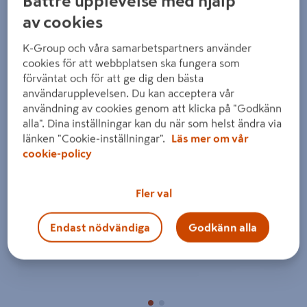
Bättre upplevelse med hjälp
Detaljerad beskrivning finns i produktbeskrivningsområdet
av cookies
K-Group och våra samarbetspartners använder
cookies för att webbplatsen ska fungera som
förväntat och för att ge dig den bästa
användarupplevelsen. Du kan acceptera vår
användning av cookies genom att klicka på "Godkänn
alla". Dina inställningar kan du när som helst ändra via
Föregående
Nästa
länken "Cookie-inställningar".
Läs mer om vår
cookie-policy
Fler val
Endast nödvändiga
Godkänn alla