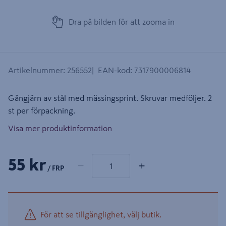
Dra på bilden för att zooma in
Artikelnummer
:
256552
EAN-kod
:
7317900006814
Gångjärn av stål med mässingsprint. Skruvar medföljer. 2
st per förpackning.
Visa mer produktinformation
1 produkter
Antal
55 kr
−
+
/ FRP
För att se tillgänglighet, välj butik.