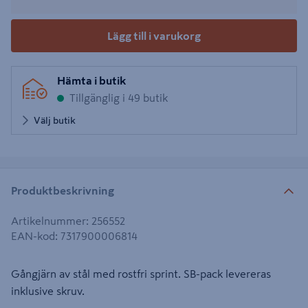
Lägg till i varukorg
Hämta i butik
Tillgänglig i 49 butik
Välj butik
Produktbeskrivning
Artikelnummer
:
256552
EAN-kod
:
7317900006814
Gångjärn av stål med rostfri sprint. SB-pack levereras
inklusive skruv.