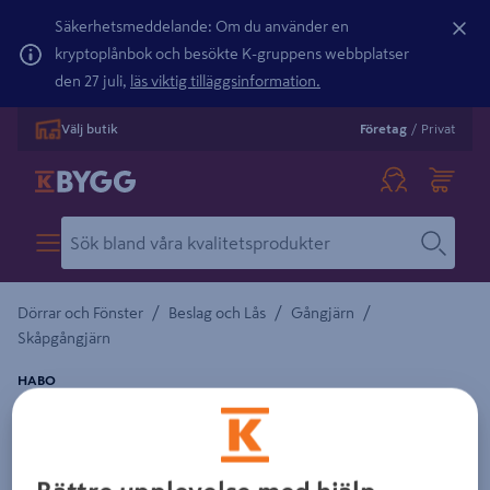
Säkerhetsmeddelande: Om du använder en
kryptoplånbok och besökte K-gruppens webbplatser
den 27 juli,
läs viktig tilläggsinformation.
Välj butik
Företag
/
Privat
/
/
/
Dörrar och Fönster
Beslag och Lås
Gångjärn
Skåpgångjärn
HABO
GÅNGJÄRN 63X43MM GALV 2P 1502
ELFÖRZINKAD