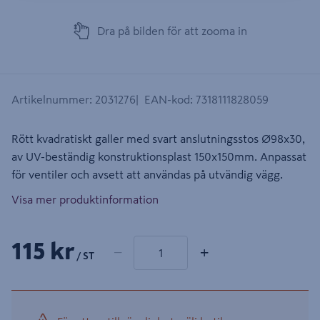
Dra på bilden för att zooma in
Artikelnummer
:
2031276
EAN-kod
:
7318111828059
Rött kvadratiskt galler med svart anslutningsstos Ø98x30,
av UV-beständig konstruktionsplast 150x150mm. Anpassat
för ventiler och avsett att användas på utvändig vägg.
Visa mer produktinformation
1 produkter
Antal
115 kr
−
+
/ ST