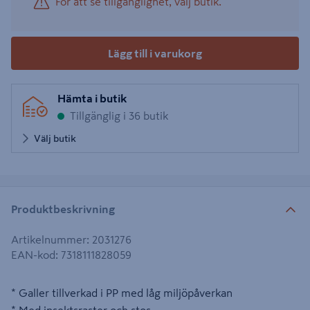
För att se tillgänglighet, välj butik.
Lägg till i varukorg
Hämta i butik
Tillgänglig i 36 butik
Välj butik
Produktbeskrivning
Artikelnummer
:
2031276
EAN-kod
:
7318111828059
* Galler tillverkad i PP med låg miljöpåverkan