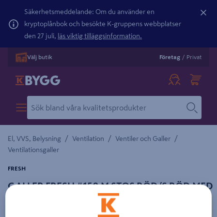
Säkerhetsmeddelande: Om du använder en
kryptoplånbok och besökte K-gruppens webbplatser
den 27 juli,
läs viktig tilläggsinformation.
Välj butik
Företag
/
Privat
/
/
/
El, VVS, Belysning
Ventilation
Ventiler och Galler
Ventilationsgaller
FRESH
GALLER FRESH #150 M STOS RÖD/S RÖD MED
SVART STOS