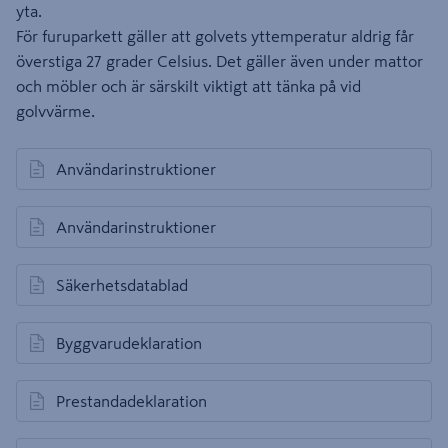
yta.
För furuparkett gäller att golvets yttemperatur aldrig får
överstiga 27 grader Celsius. Det gäller även under mattor
och möbler och är särskilt viktigt att tänka på vid
golvvärme.
Användarinstruktioner
öppnas i en ny flik
Användarinstruktioner
öppnas i en ny flik
Säkerhetsdatablad
öppnas i en ny flik
Byggvarudeklaration
öppnas i en ny flik
Prestandadeklaration
öppnas i en ny flik