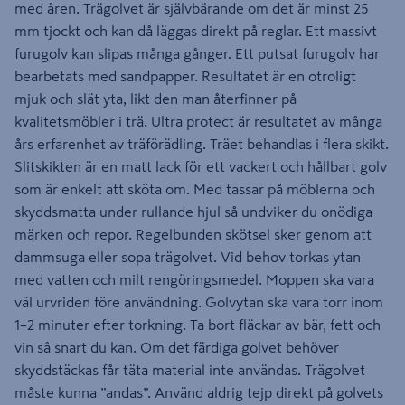
med åren. Trägolvet är självbärande om det är minst 25
mm tjockt och kan då läggas direkt på reglar. Ett massivt
furugolv kan slipas många gånger. Ett putsat furugolv har
bearbetats med sandpapper. Resultatet är en otroligt
mjuk och slät yta, likt den man återfinner på
kvalitetsmöbler i trä. Ultra protect är resultatet av många
års erfarenhet av träförädling. Träet behandlas i flera skikt.
Slitskikten är en matt lack för ett vackert och hållbart golv
som är enkelt att sköta om. Med tassar på möblerna och
skyddsmatta under rullande hjul så undviker du onödiga
märken och repor. Regelbunden skötsel sker genom att
dammsuga eller sopa trägolvet. Vid behov torkas ytan
med vatten och milt rengöringsmedel. Moppen ska vara
väl urvriden före användning. Golvytan ska vara torr inom
1–2 minuter efter torkning. Ta bort fläckar av bär, fett och
vin så snart du kan. Om det färdiga golvet behöver
skyddstäckas får täta material inte användas. Trägolvet
måste kunna ”andas”. Använd aldrig tejp direkt på golvets