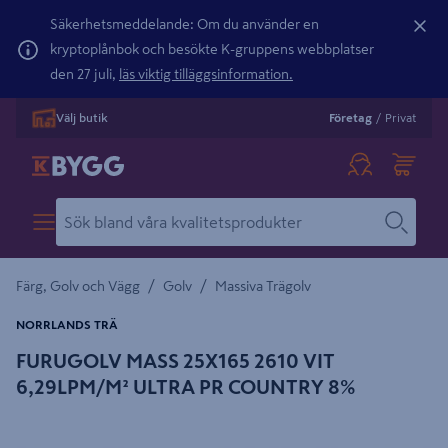
Säkerhetsmeddelande: Om du använder en
kryptoplånbok och besökte K-gruppens webbplatser
den 27 juli,
läs viktig tilläggsinformation.
Välj butik
Företag
/
Privat
/
/
Färg, Golv och Vägg
Golv
Massiva Trägolv
NORRLANDS TRÄ
FURUGOLV MASS 25X165 2610 VIT
6,29LPM/M² ULTRA PR COUNTRY 8%
Detaljerad beskrivning finns i produktbeskrivningsområdet