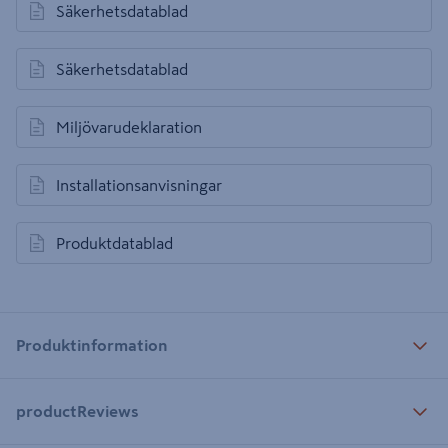
Säkerhetsdatablad
öppnas i en ny flik
Säkerhetsdatablad
öppnas i en ny flik
Miljövarudeklaration
öppnas i en ny flik
Installationsanvisningar
öppnas i en ny flik
Produktdatablad
öppnas i en ny flik
Produktinformation
productReviews