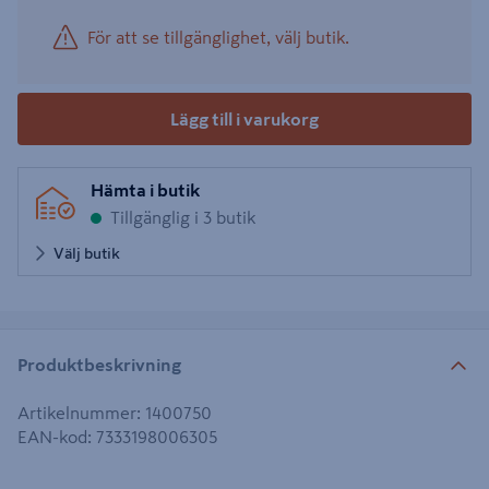
För att se tillgänglighet, välj butik.
Lägg till i varukorg
Hämta i butik
Tillgänglig i 3 butik
Välj butik
Produktbeskrivning
Artikelnummer
:
1400750
EAN-kod
:
7333198006305