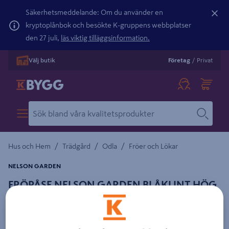
Säkerhetsmeddelande: Om du använder en
kryptoplånbok och besökte K-gruppens webbplatser
den 27 juli,
läs viktig tilläggsinformation.
Välj butik
Företag
/
Privat
/
/
/
Hus och Hem
Trädgård
Odla
Fröer och Lökar
NELSON GARDEN
FRÖPÅSE NELSON GARDEN BLÅKLINT HÖG
BL FÄRGER, PGA
Detaljerad beskrivning finns i produktbeskrivningsområdet