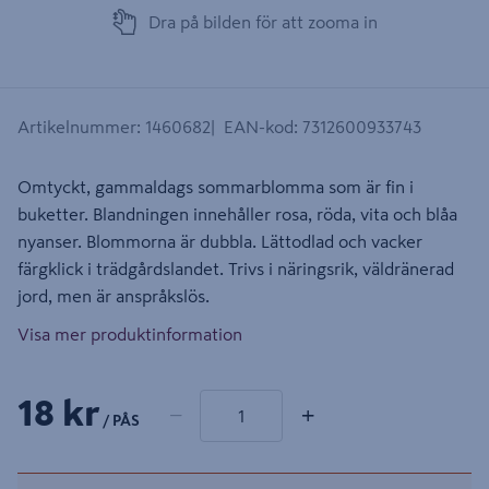
Dra på bilden för att zooma in
Artikelnummer
:
1460682
EAN-kod
:
7312600933743
Omtyckt, gammaldags sommarblomma som är fin i
buketter. Blandningen innehåller rosa, röda, vita och blåa
nyanser. Blommorna är dubbla. Lättodlad och vacker
färgklick i trädgårdslandet. Trivs i näringsrik, väldränerad
jord, men är anspråkslös.
Visa mer produktinformation
1 produkter
Antal
18 kr
−
+
/ PÅS