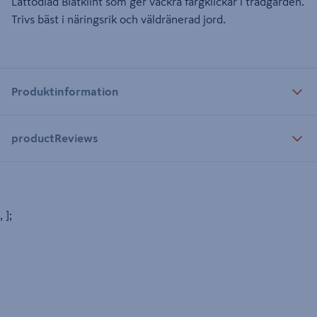
Lättodlad Blåtklint som ger vackra färgklickar i trädgården.
Trivs bäst i näringsrik och väldränerad jord.
Produktinformation
productReviews
, ];