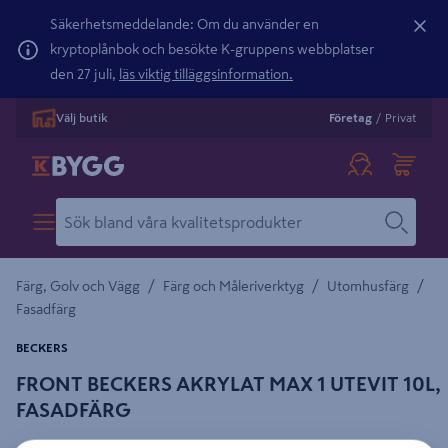
Säkerhetsmeddelande: Om du använder en
kryptoplånbok och besökte K-gruppens webbplatser
den 27 juli,
läs viktig tilläggsinformation.
Välj butik
Företag
/
Privat
/
/
/
Färg, Golv och Vägg
Färg och Måleriverktyg
Utomhusfärg
Fasadfärg
BECKERS
FRONT BECKERS AKRYLAT MAX 1 UTEVIT 10L,
FASADFÄRG