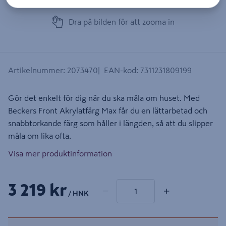
Dra på bilden för att zooma in
Artikelnummer
:
2073470
EAN-kod
:
7311231809199
Gör det enkelt för dig när du ska måla om huset. Med
Beckers Front Akrylatfärg Max får du en lättarbetad och
snabbtorkande färg som håller i längden, så att du slipper
måla om lika ofta.
Visa mer produktinformation
1 produkter
Antal
3 219 kr
−
+
/ HNK