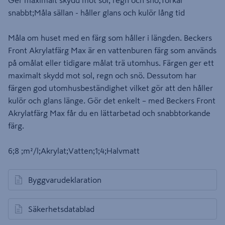
Ger maximalt skydd mot sol, regn och snö;Torkar
snabbt;Måla sällan - håller glans och kulör lång tid
Måla om huset med en färg som håller i längden. Beckers
Front Akrylatfärg Max är en vattenburen färg som används
på omålat eller tidigare målat trä utomhus. Färgen ger ett
maximalt skydd mot sol, regn och snö. Dessutom har
färgen god utomhusbeständighet vilket gör att den håller
kulör och glans länge. Gör det enkelt – med Beckers Front
Akrylatfärg Max får du en lättarbetad och snabbtorkande
färg.
6;8 ;m²/l;Akrylat;Vatten;1;4;Halvmatt
Byggvarudeklaration
öppnas i en ny flik
Säkerhetsdatablad
öppnas i en ny flik