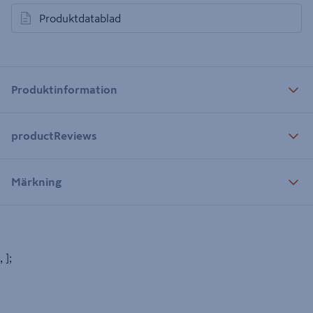
Produktdatablad
öppnas i en ny flik
Produktinformation
productReviews
Märkning
, ];