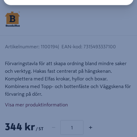
Artikelnummer
:
1100194
EAN-kod
:
7315493337100
Förvaringstavla för att skapa ordning bland mindre saker
och verktyg. Hakas fast centrerat på hängskenan.
Komplettera med Elfas krokar, hyllor och boxar.
Kombinera med Topp- och bottenfäste och Väggskena för
förvaring på dörr.
Visa mer produktinformation
1 produkter
Antal
344 kr
−
+
/ ST