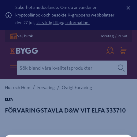
Säkerhetsmeddelande: Om du använder en
kryptoplånbok och besökte K-gruppens webbplatser
den 27 juli,
läs viktig tilläggsinformation.
Välj butik
Företag
/
Privat
/
/
Hus och Hem
Förvaring
Övrigt Förvaring
ELFA
FÖRVARINGSTAVLA D&W VIT ELFA 333710
Detaljerad beskrivning finns i produktbeskrivningsområdet