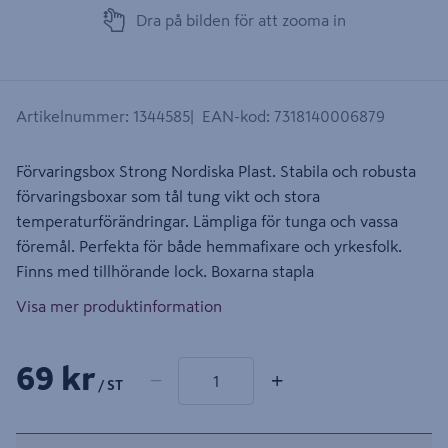
Dra på bilden för att zooma in
Artikelnummer
:
1344585
EAN-kod
:
7318140006879
Förvaringsbox Strong Nordiska Plast. Stabila och robusta
förvaringsboxar som tål tung vikt och stora
temperaturförändringar. Lämpliga för tunga och vassa
föremål. Perfekta för både hemmafixare och yrkesfolk.
Finns med tillhörande lock. Boxarna stapla
Visa mer produktinformation
1 produkter
Antal
69 kr
−
+
/ ST