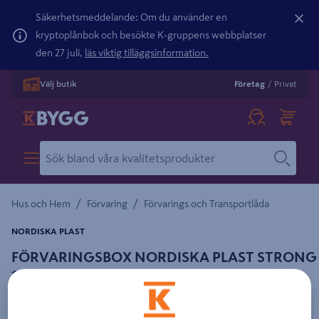
Säkerhetsmeddelande: Om du använder en
kryptoplånbok och besökte K-gruppens webbplatser
den 27 juli,
läs viktig tilläggsinformation.
Välj butik
Företag
/
Privat
/
/
Hus och Hem
Förvaring
Förvarings och Transportlåda
NORDISKA PLAST
FÖRVARINGSBOX NORDISKA PLAST STRONG
15L SVART
Detaljerad beskrivning finns i produktbeskrivningsområdet