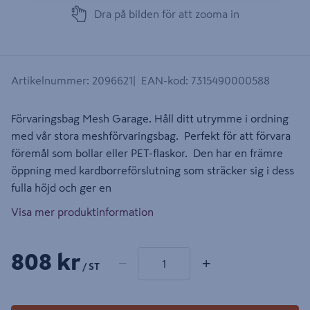
Dra på bilden för att zooma in
Artikelnummer
:
2096621
EAN-kod
:
7315490000588
Förvaringsbag Mesh Garage. Håll ditt utrymme i ordning
med vår stora meshförvaringsbag. Perfekt för att förvara
föremål som bollar eller PET-flaskor. Den har en främre
öppning med kardborreförslutning som sträcker sig i dess
fulla höjd och ger en
Visa mer produktinformation
1 produkter
Antal
808 kr
−
+
/ ST