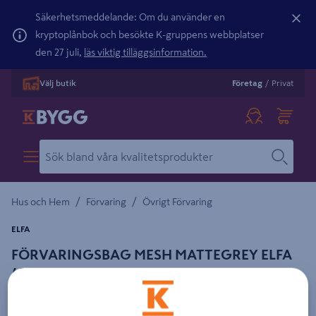
Säkerhetsmeddelande: Om du använder en
kryptoplånbok och besökte K-gruppens webbplatser
den 27 juli,
läs viktig tilläggsinformation.
Välj butik
Företag
/
Privat
/
/
Hus och Hem
Förvaring
Övrigt Förvaring
ELFA
FÖRVARINGSBAG MESH MATTEGREY ELFA
4700089
Detaljerad beskrivning finns i produktbeskrivningsområdet