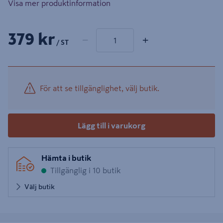
Visa mer produktinformation
1 produkter
Antal
379 kr
−
+
/ ST
För att se tillgänglighet, välj butik.
Lägg till i varukorg
Hämta i butik
Tillgänglig i 10 butik
Välj butik