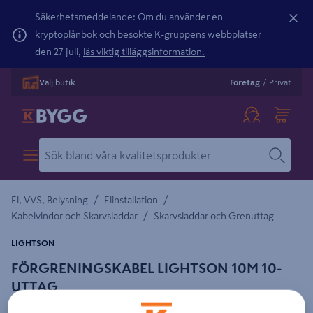
Säkerhetsmeddelande: Om du använder en
kryptoplånbok och besökte K-gruppens webbplatser
den 27 juli,
läs viktig tilläggsinformation.
Välj butik
Företag
/
Privat
/
/
El, VVS, Belysning
Elinstallation
/
Kabelvindor och Skarvsladdar
Skarvsladdar och Grenuttag
LIGHTSON
FÖRGRENINGSKABEL LIGHTSON 10M 10-
UTTAG