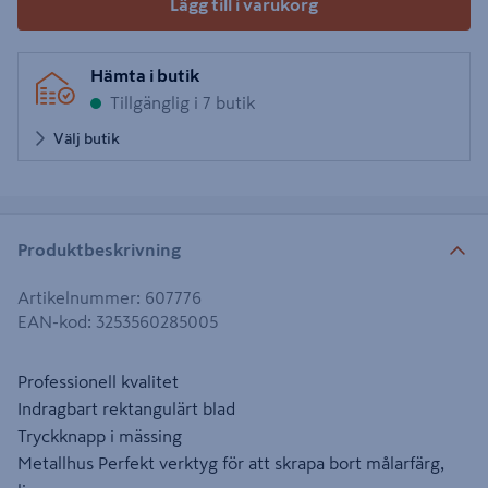
Lägg till i varukorg
Hämta i butik
Tillgänglig i 7 butik
Välj butik
Produktbeskrivning
Artikelnummer
:
607776
EAN-kod
:
3253560285005
Professionell kvalitet
Indragbart rektangulärt blad
Tryckknapp i mässing
Metallhus Perfekt verktyg för att skrapa bort målarfärg,