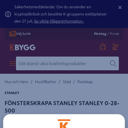
Säkerhetsmeddelande: Om du använder en
kryptoplånbok och besökte K-gruppens webbplatser
den 27 juli,
läs viktig tilläggsinformation.
Välj butik
Företag
/
Privat
/
/
/
Hus och Hem
Hustillbehör
Städ
Redskap
STANLEY
FÖNSTERSKRAPA STANLEY STANLEY 0-28-
500
Detaljerad beskrivning finns i produktbeskrivningsområdet