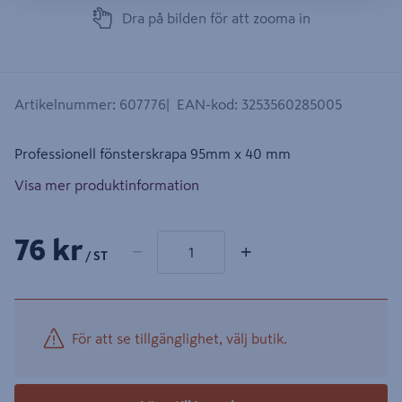
Dra på bilden för att zooma in
Artikelnummer
:
607776
EAN-kod
:
3253560285005
Professionell fönsterskrapa 95mm x 40 mm
Visa mer produktinformation
1 produkter
Antal
76 kr
−
+
/ ST
För att se tillgänglighet, välj butik.