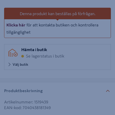
Denna produkt kan beställas på förfrågan.
Klicka här
för att kontakta butiken och kontrollera
tillgänglighet
Hämta i butik
Se lagerstatus i butik
Välj butik
Produktbeskrivning
Artikelnummer
:
1519439
EAN-kod
:
7040438181349