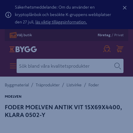
Säkerhetsmeddelande: Om du använder en
kryptoplånbok och besökte K-gruppens webbplatser
den 27 juli,
läs viktig tilläggsinformation.
Välj butik
Företag
/
Privat
/
/
/
Byggmaterial
Träprodukter
Listvirke
Foder
MOELVEN
FODER MOELVEN ANTIK VIT 15X69X4400,
KLARA 0502-Y
Detaljerad beskrivning finns i produktbeskrivningsområdet