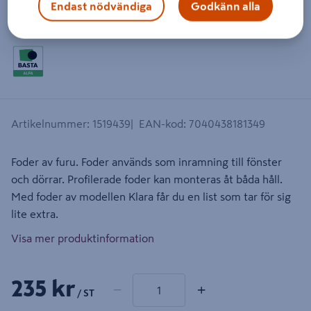
Endast nödvändiga
Godkänn alla
Dra på bilden för att zooma in
Artikelnummer
:
1519439
EAN-kod
:
7040438181349
Foder av furu. Foder används som inramning till fönster
och dörrar. Profilerade foder kan monteras åt båda håll.
Med foder av modellen Klara får du en list som tar för sig
lite extra.
Visa mer produktinformation
1 produkter
Antal
235 kr
−
+
/ ST