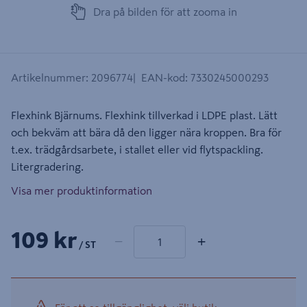
Dra på bilden för att zooma in
Artikelnummer
:
2096774
EAN-kod
:
7330245000293
Flexhink Bjärnums. Flexhink tillverkad i LDPE plast. Lätt
och bekväm att bära då den ligger nära kroppen. Bra för
t.ex. trädgårdsarbete, i stallet eller vid flytspackling.
Litergradering.
Visa mer produktinformation
1 produkter
Antal
109 kr
−
+
/ ST