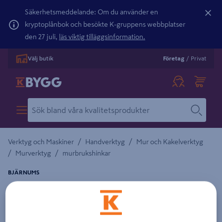
Säkerhetsmeddelande: Om du använder en
kryptoplånbok och besökte K-gruppens webbplatser
den 27 juli,
läs viktig tilläggsinformation.
Välj butik
Företag
/
Privat
/
/
Verktyg och Maskiner
Handverktyg
Mur och Kakelverktyg
/
/
Murverktyg
murbrukshinkar
BJÄRNUMS
FLEXHINK BJÄRNUMS 14L
Detaljerad beskrivning finns i produktbeskrivningsområdet