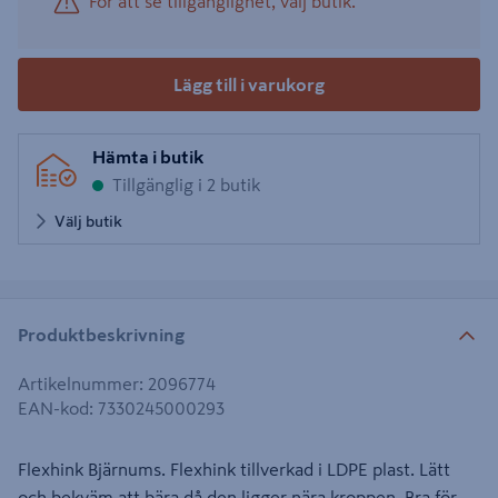
För att se tillgänglighet, välj butik.
Lägg till i varukorg
Hämta i butik
Tillgänglig i 2 butik
Välj butik
Produktbeskrivning
Artikelnummer
:
2096774
EAN-kod
:
7330245000293
Flexhink Bjärnums. Flexhink tillverkad i LDPE plast. Lätt
och bekväm att bära då den ligger nära kroppen. Bra för