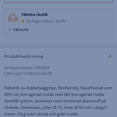
Hämta i butik
Se lagerstatus i butik
Välj butik
Produktbeskrivning
Artikelnummer
:
1963853
EAN-kod
:
5708525348458
Kabelrör av dubbelväggstyp, flexibel böj, klassificerad som
SRN rör, korrugerad utsida med lätt korrugerad insida.
Sandtät system, levereras med monterad skarvmuff på
rörände. Dimension, ytter Ø 75, inner Ø 63 mm. Längd 1
meter. Färg svart utsida och grön insida.