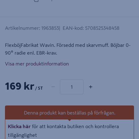
Artikelnummer
:
1963853
EAN-kod
:
5708525348458
FlexböjFabrikat Wavin. Försedd med skarvmuff. Böjbar 0-
90º radie enl. EBR-krav.
Visa mer produktinformation
1 produkter
Antal
169 kr
−
+
/ ST
Denna produkt kan beställas på förfrågan.
Klicka här
för att kontakta butiken och kontrollera
tillgänglighet