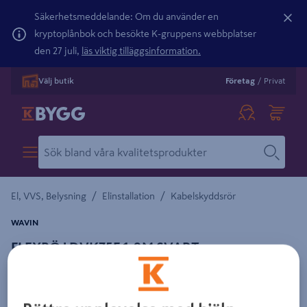
Säkerhetsmeddelande: Om du använder en
kryptoplånbok och besökte K-gruppens webbplatser
den 27 juli,
läs viktig tilläggsinformation.
Välj butik
Företag
/
Privat
/
/
El, VVS, Belysning
Elinstallation
Kabelskyddsrör
WAVIN
FLEXBÖJ DVK75F 1,0M SVART
Detaljerad beskrivning finns i produktbeskrivningsområdet