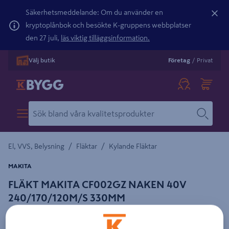
Säkerhetsmeddelande: Om du använder en
kryptoplånbok och besökte K-gruppens webbplatser
den 27 juli,
läs viktig tilläggsinformation.
Välj butik
Företag
/
Privat
/
/
El, VVS, Belysning
Fläktar
Kylande Fläktar
MAKITA
FLÄKT MAKITA CF002GZ NAKEN 40V
240/170/120M/S 330MM
Detaljerad beskrivning finns i produktbeskrivningsområdet