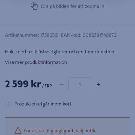
Dra på bilden för att zooma in
Artikelnummer
:
1758656
EAN-kod
:
0088381748872
Fläkt med tre blåshastigheter och en timerfunktion.
Visa mer produktinformation
1 produkter
Antal
2 599 kr
−
+
/ FRP
Produkten utgår inom kort
För att se tillgänglighet, välj butik.