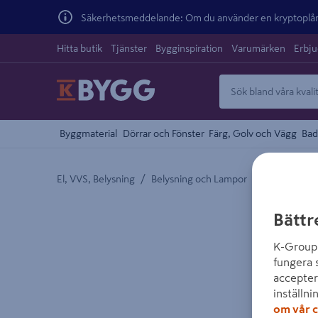
Säkerhetsmeddelande: Om du använder en kryptoplånb
Hitta butik
Tjänster
Bygginspiration
Varumärken
Erbj
Byggmaterial
Dörrar och Fönster
Färg, Golv och Vägg
Bad
/
/
El, VVS, Belysning
Belysning och Lampor
Ficklampor 
Detaljerad beskrivning finns i produktbeskrivnings
Bättr
K-Group 
fungera 
accepter
inställni
om vår c