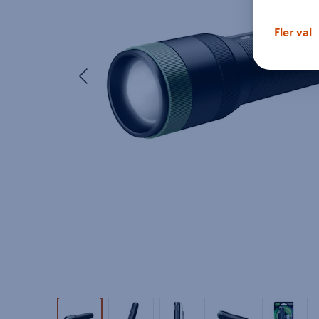
Fler val
Föregående