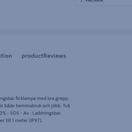
tbild 5
tion
productReviews
ingsbar ficklampa med bra grepp.
för både hemmabruk och jobb. Två
50% - SOS - Av . Laddningsbar.
 till 1 meter (IPX7).