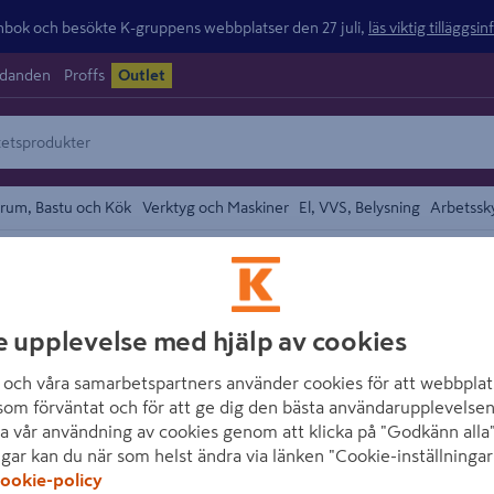
ok och besökte K-gruppens webbplatser den 27 juli,
läs viktig tilläggsi
udanden
Proffs
Outlet
rum, Bastu och Kök
Verktyg och Maskiner
El, VVS, Belysning
Arbetssk
och Pannlampor
området
GP
e upplevelse med hjälp av cookies
FICKLAMPA DISC
och våra samarbetspartners använder cookies för att webbplat
Artikelnummer
:
1447116
E
som förväntat och för att ge dig den bästa användarupplevelsen
a vår användning av cookies genom att klicka på "Godkänn alla"
ngar kan du när som helst ändra via länken "Cookie-inställningar
Ficklampa Discovery CR41 
ookie-policy
grepp. Med en ljusstyrka 