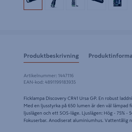
Produktbild 1
Produktbild 2
Produktbild 3
Produktbild 4
Produk
Produktbeskrivning
Produktinforma
Artikelnummer
:
1447116
EAN-kod
:
4891199183935
Ficklampa Discovery CR41 Ursa GP. En robust laddn
Med en ljusstyrka på 650 lumen är den väl lämpad 
ljuslägen och ett SOS-läge. Ljuslägen: Hög - 75% - 
Fokuserbar. Anodiserat aluminiumhus. Vattentålig ner