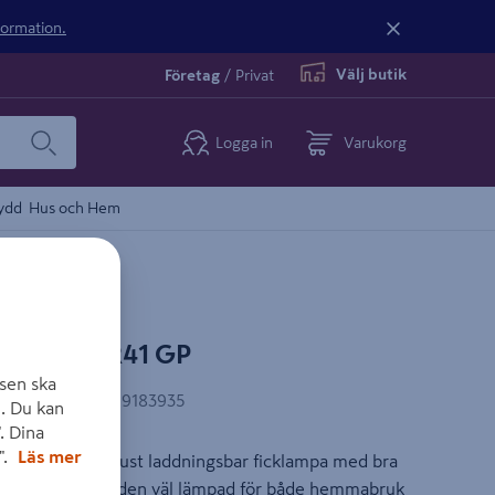
nformation.
Välj butik
Företag
/
Privat
Logga in
Varukorg
ydd
Hus och Hem
OVERY CR41 GP
sen ska
AN-kod
:
4891199183935
. Du kan
. Dina
".
Läs mer
Ursa GP. En robust laddningsbar ficklampa med bra
på 650 lumen är den väl lämpad för både hemmabruk