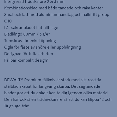
Integrerad trådskärare 2 & 3 mm
Kombinationsblad med både tandade och raka kanter
Smal och lätt med aluminiumhandtag och halkfritt grepp
G10
Lås säkrar bladet i utfällt läge
Bladlängd 80mm / 3 1/4”
Tumskruv för enkel öppning
Ögla för fäste av snöre eller upphängning
Designad för tuffa arbeten
Fällbar kompakt design"
DEWALT® Premium fällkniv är stark med sitt rostfria
stålblad skapat för långvarig skärpa. Det sågtandade
bladet gör att du enkelt kan ta dig igenom olika material.
Den har också en trådavskärare så att du kan klippa 12 och
14 gauge tråd.