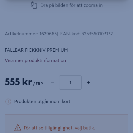
Dra på bilden för att zooma in
Artikelnummer
:
1629663
EAN-kod
:
3253560103132
Visa mer produktinformation
1 produkter
Antal
555 kr
−
+
/ FRP
Produkten utgår inom kort
För att se tillgänglighet, välj butik.