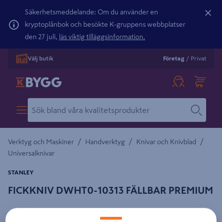
Säkerhetsmeddelande: Om du använder en
kryptoplånbok och besökte K-gruppens webbplatser
den 27 juli,
läs viktig tilläggsinformation.
Välj butik
Företag
/
Privat
/
/
/
Verktyg och Maskiner
Handverktyg
Knivar och Knivblad
Universalknivar
STANLEY
FICKKNIV DWHT0-10313 FÄLLBAR PREMIUM
Detaljerad beskrivning finns i produktbeskrivningsområdet