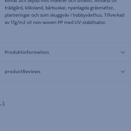
klimat och skydd mot insekter och småvilt. Använd till
trädgård, köksland, bärbuskar, nyanlagda gräsmattor,
planteringar och som skuggväv i hobbyväxthus. Tillverkad
av 17g/m2 vit non-woven PP med UV-stabilisator.
Produktinformation
productReviews
, ];