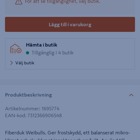
För att se tillgänglighet, välj butik.
Lägg till i varukorg
Hämta i butik
Tillgänglig i 4 butik
Välj butik
Produktbeskrivning
Artikelnummer
:
1695774
EAN-kod
:
7312366906548
Fiberduk Weibulls. Ger frostskydd, ett balanserat mikro-