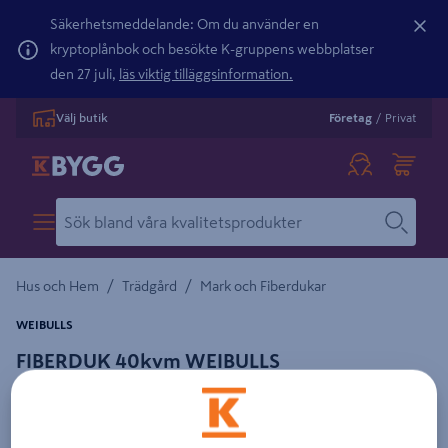
Säkerhetsmeddelande: Om du använder en
kryptoplånbok och besökte K-gruppens webbplatser
den 27 juli,
läs viktig tilläggsinformation.
Välj butik
Företag
/
Privat
/
/
Hus och Hem
Trädgård
Mark och Fiberdukar
WEIBULLS
FIBERDUK 40kvm WEIBULLS
Detaljerad beskrivning finns i produktbeskrivningsområdet