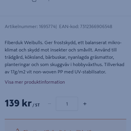
Artikelnummer
:
1695774
EAN-kod
:
7312366906548
Fiberduk Weibulls. Ger frostskydd, ett balanserat mikro-
klimat och skydd mot insekter och småvilt. Använd till
trädgård, köksland, bärbuskar, nyanlagda gräsmattor,
planteringar och som skuggväv i hobbyväxthus. Tillverkad
av 17g/m2 vit non-woven PP med UV-stabilisator.
Visa mer produktinformation
1 produkter
Antal
139 kr
−
+
/ ST