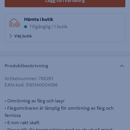
Lägg till i varukorg
Hämta i butik
Tillgänglig i 1 butik
Välj butik
Produktbeskrivning
Artikelnummer
:
780261
EAN-kod
:
3165140004596
• Omrörning av färg och lasyr
• Färgomröraren är lämplig för omrörning av färg och
fernissa
• 6 mm rakt skaft
• Passar till alla borrmaskiner med en chuck på minst