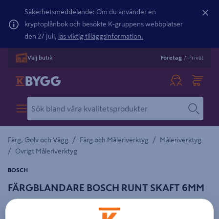
Säkerhetsmeddelande: Om du använder en
kryptoplånbok och besökte K-gruppens webbplatser
den 27 juli,
läs viktig tilläggsinformation.
Välj butik
Företag
/
Privat
/
/
Färg, Golv och Vägg
Färg och Måleriverktyg
Måleriverktyg
/
Övrigt Måleriverktyg
BOSCH
FÄRGBLANDARE BOSCH RUNT SKAFT 6MM
Detaljerad beskrivning finns i produktbeskrivningsområdet