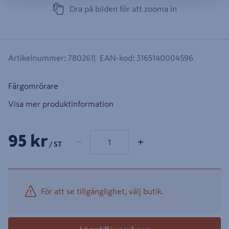
Dra på bilden för att zooma in
Artikelnummer
:
780261
EAN-kod
:
3165140004596
Färgomrörare
Visa mer produktinformation
1 produkter
Antal
95 kr
−
+
/ ST
För att se tillgänglighet, välj butik.