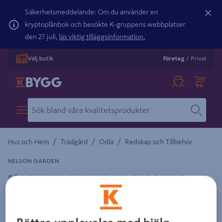
Säkerhetsmeddelande: Om du använder en
kryptoplånbok och besökte K-gruppens webbplatser
den 27 juli,
läs viktig tilläggsinformation.
Välj butik
Företag
/
Privat
/
/
/
Hus och Hem
Trädgård
Odla
Redskap och Tillbehör
NELSON GARDEN
FÅGELMAT NELSON GARDEN DE LUXE
TALGKORV 350G, JORDN&MASK
Detaljerad beskrivning finns i produktbeskrivningsområdet