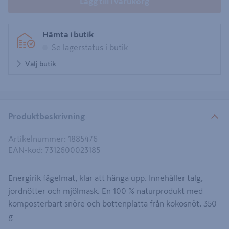
Lägg till i varukorg
Hämta i butik
Se lagerstatus i butik
Välj butik
Produktbeskrivning
Artikelnummer
:
1885476
EAN-kod
:
7312600023185
Energirik fågelmat, klar att hänga upp. Innehåller talg,
jordnötter och mjölmask. En 100 % naturprodukt med
komposterbart snöre och bottenplatta från kokosnöt. 350
g