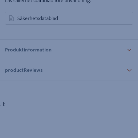
Läs säkerhetsdatablad före användning.
Säkerhetsdatablad
öppnas i en ny flik
Produktinformation
productReviews
, ];