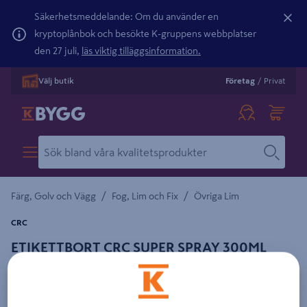
Säkerhetsmeddelande: Om du använder en
kryptoplånbok och besökte K-gruppens webbplatser
den 27 juli,
läs viktig tilläggsinformation.
Välj butik
Företag
/
Privat
/
/
Färg, Golv och Vägg
Fog, Lim och Fix
Övriga Lim
CRC
ETIKETTBORT CRC SUPER SPRAY 300ML
Detaljerad beskrivning finns i produktbeskrivningsområdet