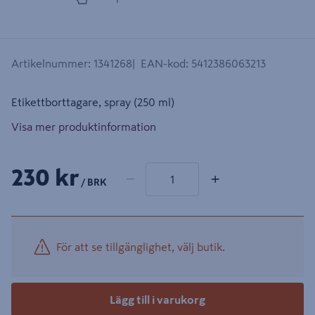
Artikelnummer
:
1341268
EAN-kod
:
5412386063213
Etikettborttagare, spray (250 ml)
Visa mer produktinformation
1 produkter
Antal
230 kr
−
+
/ BRK
För att se tillgänglighet, välj butik.
Lägg till i varukorg