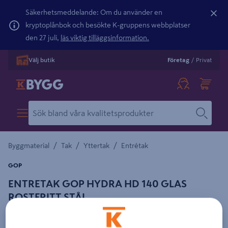
Säkerhetsmeddelande: Om du använder en
kryptoplånbok och besökte K-gruppens webbplatser
den 27 juli,
läs viktig tilläggsinformation.
Välj butik
Företag
/
Privat
/
/
/
Byggmaterial
Tak
Yttertak
Entrétak
GOP
ENTRETAK GOP HYDRA HD 140 GLAS
ROSTFRITT STÅL
Detaljerad beskrivning finns i produktbeskrivningsområdet