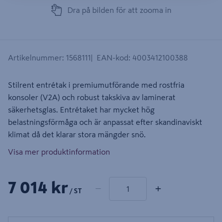
Dra på bilden för att zooma in
Artikelnummer
:
1568111
EAN-kod
:
4003412100388
Stilrent entrétak i premiumutförande med rostfria
konsoler (V2A) och robust takskiva av laminerat
säkerhetsglas. Entrétaket har mycket hög
belastningsförmåga och är anpassat efter skandinaviskt
klimat då det klarar stora mängder snö.
Visa mer produktinformation
1 produkter
Antal
7 014 kr
−
+
/ ST