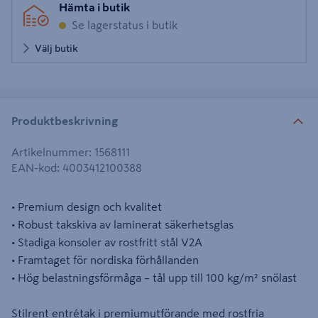
Hämta i butik
Se lagerstatus i butik
Välj butik
Produktbeskrivning
Artikelnummer
:
1568111
EAN-kod
:
4003412100388
• Premium design och kvalitet
• Robust takskiva av laminerat säkerhetsglas
• Stadiga konsoler av rostfritt stål V2A
• Framtaget för nordiska förhållanden
• Hög belastningsförmåga – tål upp till 100 kg/m² snölast
Stilrent entrétak i premiumutförande med rostfria