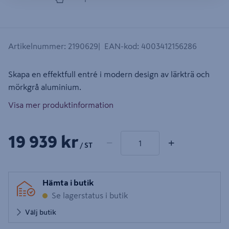
Artikelnummer
:
2190629
EAN-kod
:
4003412156286
Skapa en effektfull entré i modern design av lärkträ och
mörkgrå aluminium.
Visa mer produktinformation
1 produkter
Antal
19 939 kr
−
+
/ ST
Hämta i butik
Se lagerstatus i butik
Välj butik