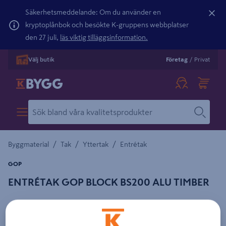
Säkerhetsmeddelande: Om du använder en
kryptoplånbok och besökte K-gruppens webbplatser
den 27 juli,
läs viktig tilläggsinformation.
Välj butik
Företag
/
Privat
/
/
/
Byggmaterial
Tak
Yttertak
Entrétak
GOP
ENTRÉTAK GOP BLOCK BS200 ALU TIMBER
Detaljerad beskrivning finns i produktbeskrivningsområdet