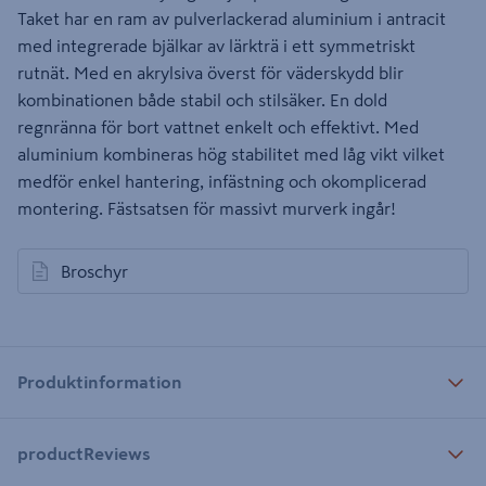
Taket har en ram av pulverlackerad aluminium i antracit
med integrerade bjälkar av lärkträ i ett symmetriskt
rutnät. Med en akrylsiva överst för väderskydd blir
kombinationen både stabil och stilsäker. En dold
regnränna för bort vattnet enkelt och effektivt. Med
aluminium kombineras hög stabilitet med låg vikt vilket
medför enkel hantering, infästning och okomplicerad
montering. Fästsatsen för massivt murverk ingår!
Broschyr
öppnas i en ny flik
Produktinformation
productReviews