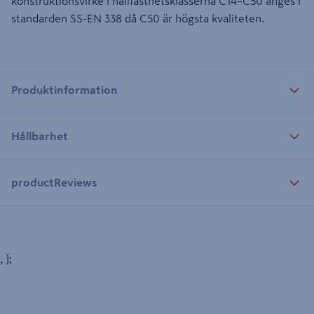
konstruktionsvirke i hållfasthetsklasserna C14–C50 anges i
standarden SS-EN 338 då C50 är högsta kvaliteten.
Produktinformation
Hållbarhet
productReviews
, ];