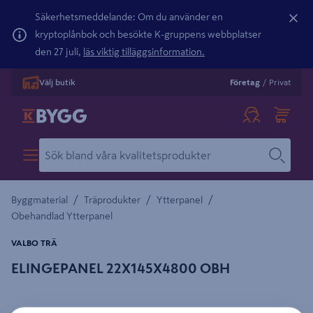
Säkerhetsmeddelande: Om du använder en
kryptoplånbok och besökte K-gruppens webbplatser
den 27 juli,
läs viktig tilläggsinformation.
Välj butik
Företag
/
Privat
/
/
/
Byggmaterial
Träprodukter
Ytterpanel
Obehandlad Ytterpanel
VALBO TRÄ
ELINGEPANEL 22X145X4800 OBH
Detaljerad beskrivning finns i produktbeskrivningsområdet