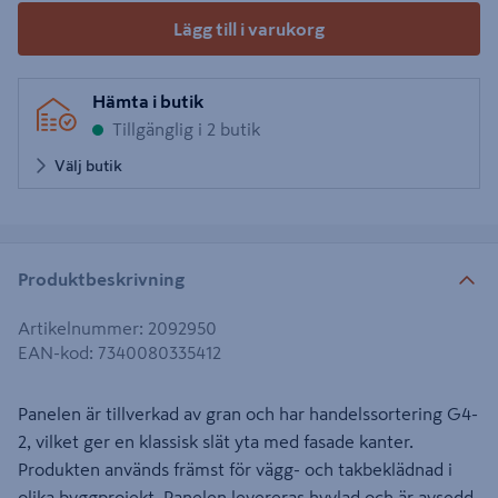
Lägg till i varukorg
Hämta i butik
Tillgänglig i 2 butik
Välj butik
Produktbeskrivning
Artikelnummer
:
2092950
EAN-kod
:
7340080335412
Panelen är tillverkad av gran och har handelssortering G4-
2, vilket ger en klassisk slät yta med fasade kanter.
Produkten används främst för vägg- och takbeklädnad i
olika byggprojekt. Panelen levereras hyvlad och är avsedd