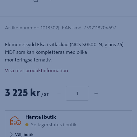
Artikelnummer
:
1018302
EAN-kod
:
7392118204597
Elementskydd Elsa i vitlackad (NCS S0500-N, glans 35)
MDF som kan kompletteras med olika
monteringsalternativ.
Visa mer produktinformation
1 produkter
Antal
3 225 kr
−
+
/ ST
Hämta i butik
Se lagerstatus i butik
Välj butik