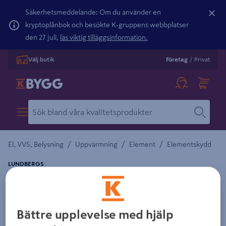
Säkerhetsmeddelande: Om du använder en
kryptoplånbok och besökte K-gruppens webbplatser
den 27 juli,
läs viktig tilläggsinformation.
Välj butik
Företag
/
Privat
/
/
/
El, VVS, Belysning
Uppvärmning
Element
Elementskydd
LUNDBERGS
ELEMENTSKYDD ELSA VIT 1550X700
Detaljerad beskrivning finns i produktbeskrivningsområdet
Bättre upplevelse med hjälp