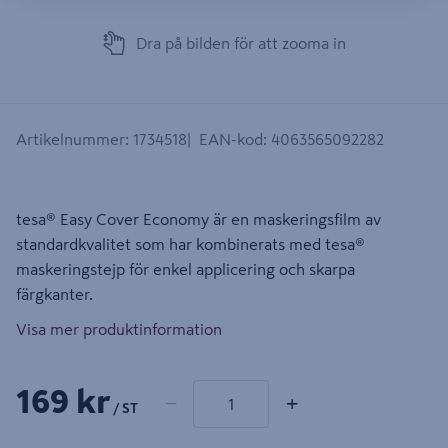
Dra på bilden för att zooma in
Artikelnummer
:
1734518
EAN-kod
:
4063565092282
tesa® Easy Cover Economy är en maskeringsfilm av
standardkvalitet som har kombinerats med tesa®
maskeringstejp för enkel applicering och skarpa
färgkanter.
Visa mer produktinformation
1 produkter
Antal
169 kr
−
+
/ ST