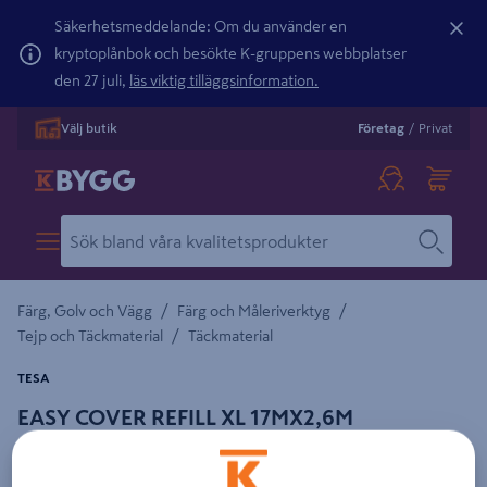
Säkerhetsmeddelande: Om du använder en
kryptoplånbok och besökte K-gruppens webbplatser
den 27 juli,
läs viktig tilläggsinformation.
Välj butik
Företag
/
Privat
/
/
Färg, Golv och Vägg
Färg och Måleriverktyg
/
Tejp och Täckmaterial
Täckmaterial
TESA
EASY COVER REFILL XL 17MX2,6M
MASKERINGSFILM TESA