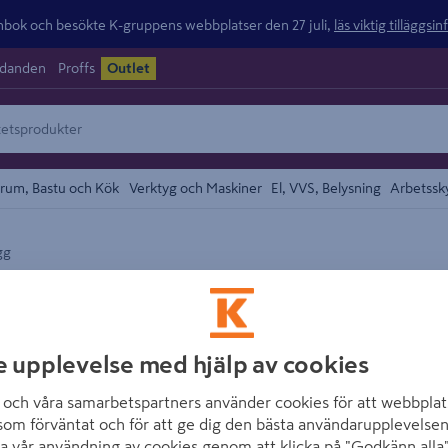
ok och besökte K-gruppens webbplatser den 27 juli,
läs viktig tilläggsi
udanden
Proffs
Outlet
rum, Bastu och Kök
Verktyg och Maskiner
El, VVS, Belysning
Arbetssk
gg
området
NORO
DUSCHVÄGG NOR
GLAS 2000X1150
e upplevelse med hjälp av cookies
Artikelnummer
:
1747129
och våra samarbetspartners använder cookies för att webbplat
som förväntat och för att ge dig den bästa användarupplevelsen
a vår användning av cookies genom att klicka på "Godkänn alla"