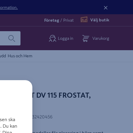
nformation.
Välj butik
Företag
/
Privat
Logga in
Varukorg
ydd
Hus och Hem
O FROST DV 115 FROSTAT,
EAN-kod
:
7340032420456
sen ska
. Du kan
. Dina