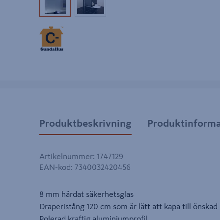
Produktbild 1
Produktbild 2
Produktbeskrivning
Produktinforma
Artikelnummer
:
1747129
EAN-kod
:
7340032420456
8 mm härdat säkerhetsglas
Draperistång 120 cm som är lätt att kapa till önskad
Polerad kraftig aluminiumprofil