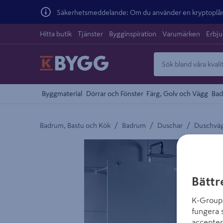
Säkerhetsmeddelande: Om du använder en kryptoplånb
Hitta butik
Tjänster
Bygginspiration
Varumärken
Erbj
Byggmaterial
Dörrar och Fönster
Färg, Golv och Vägg
Bad
/
/
/
Badrum, Bastu och Kök
Badrum
Duschar
Duschvä
Detaljerad beskrivning finns i produktbeskrivnings
Bättr
K-Group 
fungera 
accepter