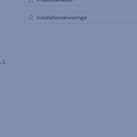
öppnas i en ny flik
Installationsanvisningar
öppnas i en ny flik
, ];