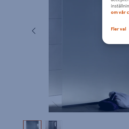
inställni
om vår c
Föregående
Fler val