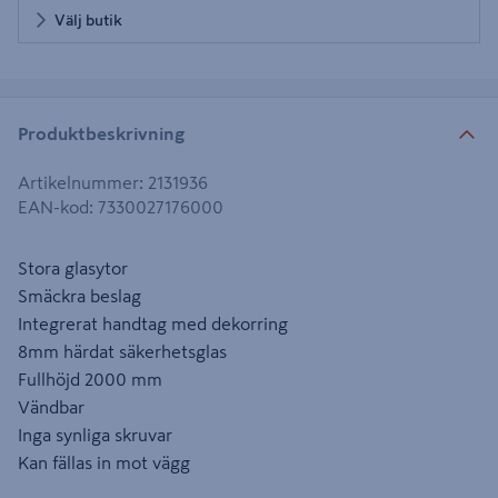
Välj butik
Produktbeskrivning
Artikelnummer
:
2131936
EAN-kod
:
7330027176000
Stora glasytor
Smäckra beslag
Integrerat handtag med dekorring
8mm härdat säkerhetsglas
Fullhöjd 2000 mm
Vändbar
Inga synliga skruvar
Kan fällas in mot vägg