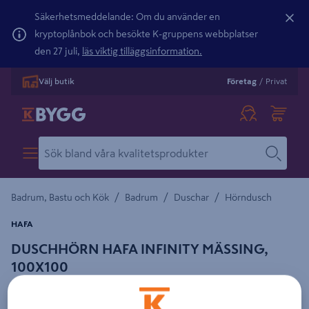
Säkerhetsmeddelande: Om du använder en
kryptoplånbok och besökte K-gruppens webbplatser
den 27 juli,
läs viktig tilläggsinformation.
Välj butik
Företag
/
Privat
/
/
/
Badrum, Bastu och Kök
Badrum
Duschar
Hörndusch
HAFA
DUSCHHÖRN HAFA INFINITY MÄSSING,
100X100
Detaljerad beskrivning finns i produktbeskrivningsområdet