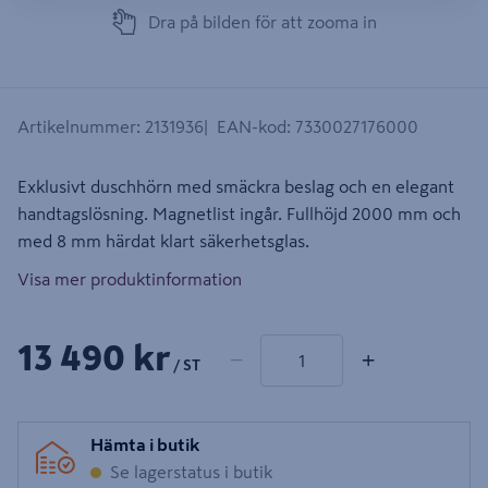
Dra på bilden för att zooma in
Artikelnummer
:
2131936
EAN-kod
:
7330027176000
Exklusivt duschhörn med smäckra beslag och en elegant
handtagslösning. Magnetlist ingår. Fullhöjd 2000 mm och
med 8 mm härdat klart säkerhetsglas.
Visa mer produktinformation
1 produkter
Antal
13 490 kr
−
+
/ ST
Hämta i butik
Se lagerstatus i butik