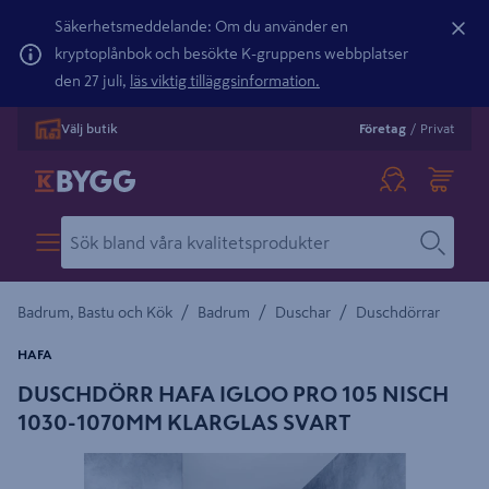
Säkerhetsmeddelande: Om du använder en
kryptoplånbok och besökte K-gruppens webbplatser
den 27 juli,
läs viktig tilläggsinformation.
Välj butik
Företag
/
Privat
/
/
/
Badrum, Bastu och Kök
Badrum
Duschar
Duschdörrar
HAFA
DUSCHDÖRR HAFA IGLOO PRO 105 NISCH
1030-1070MM KLARGLAS SVART
Detaljerad beskrivning finns i produktbeskrivningsområdet