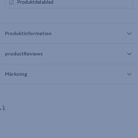
Produktdatablad
öppnas i en ny flik
Produktinformation
productReviews
Märkning
, ];