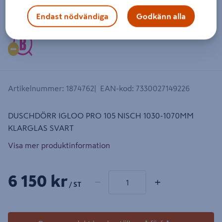
Dra på bilden för att zooma in
Endast nödvändiga
Godkänn alla
Artikelnummer
:
1874762
EAN-kod
:
7330027149226
DUSCHDÖRR IGLOO PRO 105 NISCH 1030-1070MM
KLARGLAS SVART
Visa mer produktinformation
1 produkter
Antal
6 150 kr
−
+
/ ST