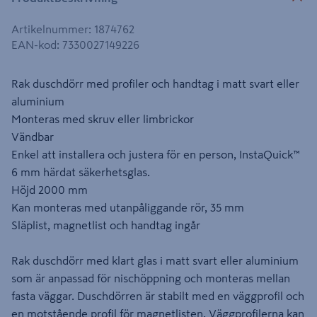
Artikelnummer
:
1874762
EAN-kod
:
7330027149226
Rak duschdörr med profiler och handtag i matt svart eller
aluminium
Monteras med skruv eller limbrickor
Vändbar
Enkel att installera och justera för en person, InstaQuick™
6 mm härdat säkerhetsglas.
Höjd 2000 mm
Kan monteras med utanpåliggande rör, 35 mm
Släplist, magnetlist och handtag ingår
Rak duschdörr med klart glas i matt svart eller aluminium
som är anpassad för nischöppning och monteras mellan
fasta väggar. Duschdörren är stabilt med en väggprofil och
en motstående profil för magnetlisten. Väggprofilerna kan