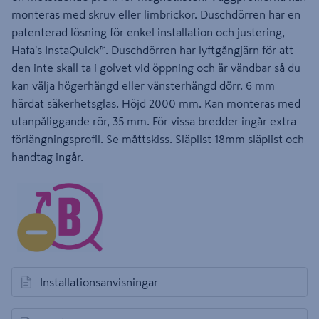
monteras med skruv eller limbrickor. Duschdörren har en
patenterad lösning för enkel installation och justering,
Hafa's InstaQuick™. Duschdörren har lyftgångjärn för att
den inte skall ta i golvet vid öppning och är vändbar så du
kan välja högerhängd eller vänsterhängd dörr. 6 mm
härdat säkerhetsglas. Höjd 2000 mm. Kan monteras med
utanpåliggande rör, 35 mm. För vissa bredder ingår extra
förlängningsprofil. Se måttskiss. Släplist 18mm släplist och
handtag ingår.
Installationsanvisningar
öppnas i en ny flik