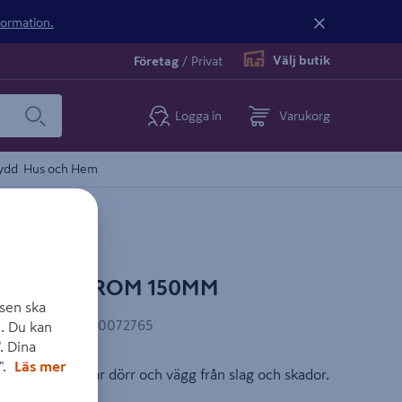
nformation.
Välj butik
Företag
/
Privat
Logga in
Varukorg
ydd
Hus och Hem
O 7470 KROM 150MM
sen ska
AN-kod
:
7317900072765
. Du kan
. Dina
".
Läs mer
buffert. Skyddar dörr och vägg från slag och skador.
m. Ø 48 mm.