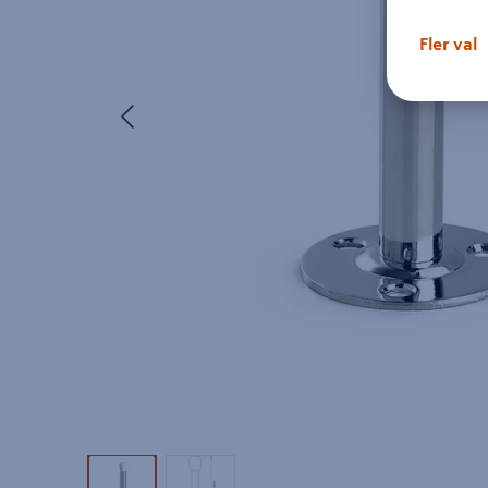
Fler val
Föregående