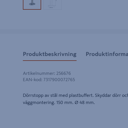
Produktbild 1
Produktbild 2
Produktbeskrivning
Produktinforma
Artikelnummer
:
256676
EAN-kod
:
7317900072765
Dörrstopp av stål med plastbuffert. Skyddar dörr och
väggmontering. 150 mm. Ø 48 mm.