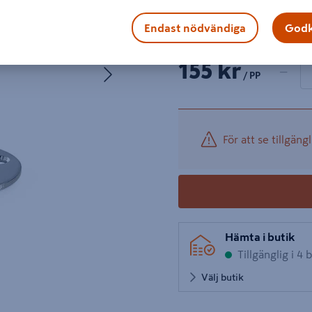
Visa mer produktinformati
Endast nödvändiga
Godk
1 produk
Antal
Nästa
155 kr
−
/ PP
För att se tillgängl
Hämta i butik
Tillgänglig i 4 
Välj butik