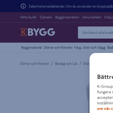
Säkerhetsmeddelande: Om du använder en kryptoplånb
Hitta butik
Tjänster
Bygginspiration
Varumärken
Erbj
Byggmaterial
Dörrar och Fönster
Färg, Golv och Vägg
Bad
/
/
Dörrar och Fönster
Beslag och Lås
Dörr och Fönsterbe
Detaljerad beskrivning finns i produktbeskrivnings
Bättr
K-Group 
fungera 
accepter
inställni
om vår c