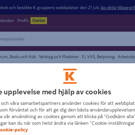
ok och besökte K-gruppens webbplatser den 27 juli,
läs viktig tilläggsi
udanden
Proffs
Outlet
rum, Bastu och Kök
Verktyg och Maskiner
El, VVS, Belysning
Arbetssk
/
slag
Dörrstopp och Dörrlås
området
HABO
e upplevelse med hjälp av cookies
DÖRRSTOPP HAB
och våra samarbetspartners använder cookies för att webbplat
Artikelnummer
:
256676
E
som förväntat och för att ge dig den bästa användarupplevelsen
a vår användning av cookies genom att klicka på "Godkänn alla"
ngar kan du när som helst ändra via länken "Cookie-inställningar
Dörrstopp av stål med plast
ookie-policy
För väggmontering. 150 m