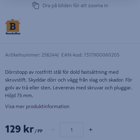
Dra på bilden för att zooma in
Artikelnummer
:
256244
EAN-kod
:
7317900060205
Dörrstopp av rostfritt stål för dold fastsättning med
skruvstift. Skyddar dörr och vägg från slag och skador. För
golv av trä eller sten. Levereras med skruvar och pluggar.
Höjd 75 mm.
Visa mer produktinformation
1 produkter
Antal
129 kr
−
+
/ PP