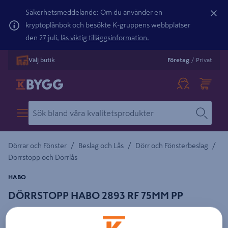
Säkerhetsmeddelande: Om du använder en
kryptoplånbok och besökte K-gruppens webbplatser
den 27 juli,
läs viktig tilläggsinformation.
Välj butik
Företag
/
Privat
/
/
/
Dörrar och Fönster
Beslag och Lås
Dörr och Fönsterbeslag
Dörrstopp och Dörrlås
HABO
DÖRRSTOPP HABO 2893 RF 75MM PP
Detaljerad beskrivning finns i produktbeskrivningsområdet