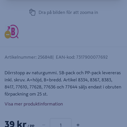
Dra på bilden för att zooma in
Artikelnummer
:
256848
EAN-kod
:
7317900077692
Dörrstopp av naturgummi. SB-pack och PP-pack levereras
inkl. skruv. A=höjd, B=bredd. Artikel 8334, 8367, 8383,
8417, 77610, 77628, 77636 och 77644 säljs endast i obruten
förpackning om 25 st.
Visa mer produktinformation
1 produkter
Antal
39 kr
−
+
/ PP