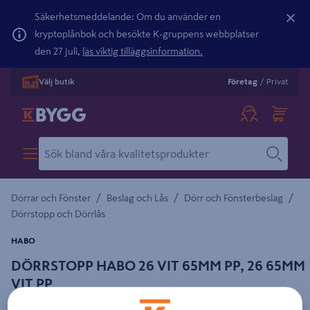
Säkerhetsmeddelande: Om du använder en
kryptoplånbok och besökte K-gruppens webbplatser
den 27 juli,
läs viktig tilläggsinformation.
Välj butik
Företag
/
Privat
/
/
/
Dörrar och Fönster
Beslag och Lås
Dörr och Fönsterbeslag
Dörrstopp och Dörrlås
HABO
DÖRRSTOPP HABO 26 VIT 65MM PP, 26 65MM
VIT PP