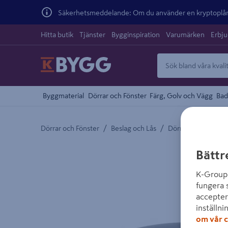
Säkerhetsmeddelande: Om du använder en kryptoplånb
Hitta butik
Tjänster
Bygginspiration
Varumärken
Erbj
Byggmaterial
Dörrar och Fönster
Färg, Golv och Vägg
Bad
/
/
Dörrar och Fönster
Beslag och Lås
Dörr och Fönsterbe
Detaljerad beskrivning finns i produktbeskrivnings
Bättr
K-Group 
fungera 
accepter
inställni
om vår c