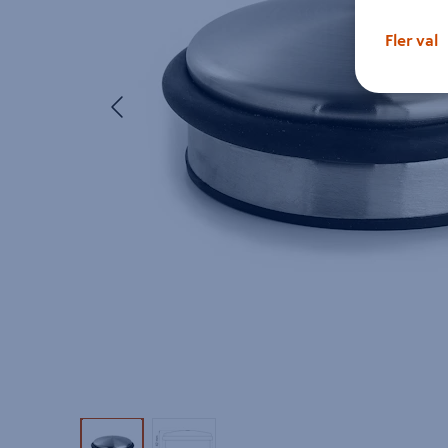
Fler val
Föregående