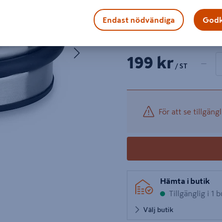
montering.
Endast nödvändiga
Godk
Visa mer produktinformati
Nästa
1 produk
Antal
199 kr
−
/ ST
För att se tillgängl
Hämta i butik
Tillgänglig i 1 b
Välj butik