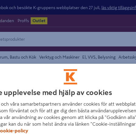
ok och besökte K-gruppens webbplatser den 27 juli,
läs viktig tilläggsi
udanden
Proffs
Outlet
rum, Bastu och Kök
Verktyg och Maskiner
El, VVS, Belysning
Arbetssk
/
slag
Dörrstopp och Dörrlås
området
HABO
e upplevelse med hjälp av cookies
DÖRRSTOPP HAB
och våra samarbetspartners använder cookies för att webbplat
Artikelnummer
:
254618
E
som förväntat och för att ge dig den bästa användarupplevelsen
a vår användning av cookies genom att klicka på "Godkänn alla"
ngar kan du när som helst ändra via länken "Cookie-inställningar
Flyttbart dörrstopp av bors
ookie-policy
undersida som förhindrar at