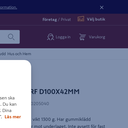
nformation.
Välj butik
Företag
/
Privat
Logga in
Varukorg
ydd
Hus och Hem
O 20504 RF D100X42MM
sen ska
AN-kod
:
7317900205040
. Du kan
. Dina
".
Läs mer
tat rostfritt stål, vikt 1300 g. Har gummiklädd
t stoppet glider mot underlaget. Inte avsett för fast