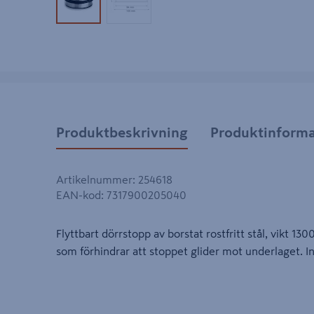
Produktbild 1
Produktbild 2
Produktbeskrivning
Produktinforma
Artikelnummer
:
254618
EAN-kod
:
7317900205040
Flyttbart dörrstopp av borstat rostfritt stål, vikt 1
som förhindrar att stoppet glider mot underlaget. In