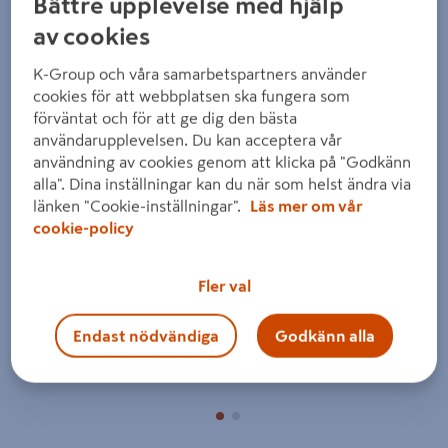
Bättre upplevelse med hjälp
av cookies
K-Group och våra samarbetspartners använder
cookies för att webbplatsen ska fungera som
förväntat och för att ge dig den bästa
användarupplevelsen. Du kan acceptera vår
Föregående
Nästa
användning av cookies genom att klicka på "Godkänn
alla". Dina inställningar kan du när som helst ändra via
länken "Cookie-inställningar".
Läs mer om vår
cookie-policy
Fler val
Endast nödvändiga
Godkänn alla