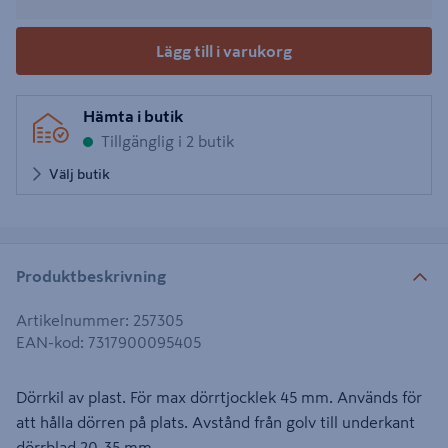
Lägg till i varukorg
Hämta i butik
Tillgänglig i 2 butik
Välj butik
Produktbeskrivning
Artikelnummer
:
257305
EAN-kod
:
7317900095405
Dörrkil av plast. För max dörrtjocklek 45 mm. Används för
att hålla dörren på plats. Avstånd från golv till underkant
dörrblad 20-35 mm.