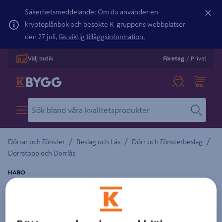
Säkerhetsmeddelande: Om du använder en
kryptoplånbok och besökte K-gruppens webbplatser
den 27 juli,
läs viktig tilläggsinformation.
Välj butik
Företag
/
Privat
/
/
/
Dörrar och Fönster
Beslag och Lås
Dörr och Fönsterbeslag
Dörrstopp och Dörrlås
HABO
DÖRRKIL HABO 2380 GRÅ 195MM
Detaljerad beskrivning finns i produktbeskrivningsområdet