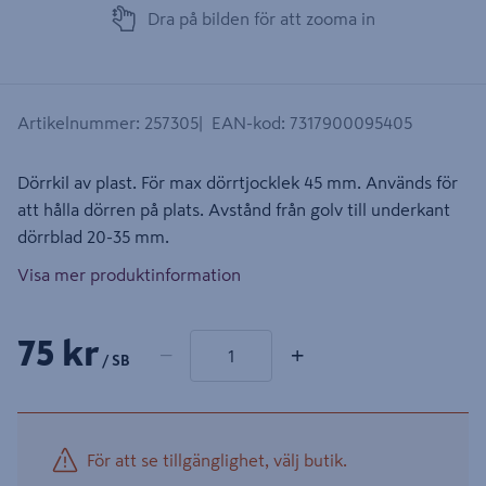
Dra på bilden för att zooma in
Artikelnummer
:
257305
EAN-kod
:
7317900095405
Dörrkil av plast. För max dörrtjocklek 45 mm. Används för
att hålla dörren på plats. Avstånd från golv till underkant
dörrblad 20-35 mm.
Visa mer produktinformation
1 produkter
Antal
75 kr
−
+
/ SB
För att se tillgänglighet, välj butik.