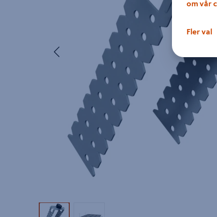
om vår c
Fler val
Föregående