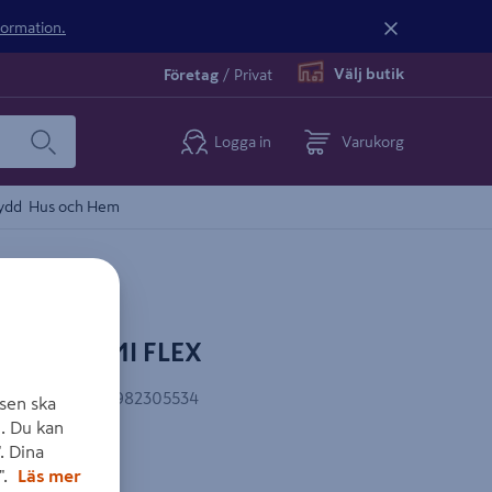
nformation.
Välj butik
Företag
/
Privat
Logga in
Varukorg
ydd
Hus och Hem
MED GUMMI FLEX
EAN-kod
:
4003982305534
sen ska
. Du kan
. Dina
MI FLEX
".
Läs mer