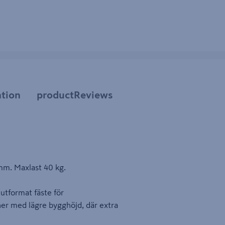
tion
productReviews
mm. Maxlast 40 kg.
utformat fäste för
oner med lägre bygghöjd, där extra