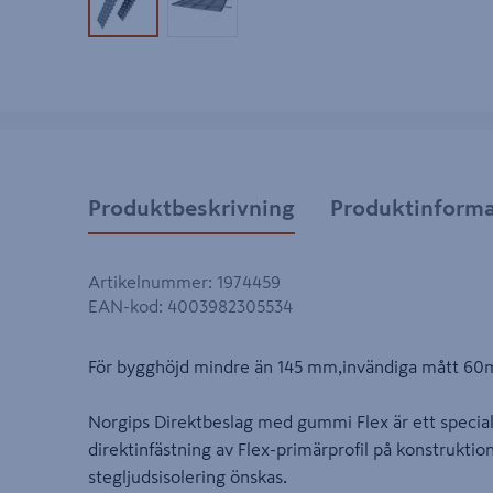
Produktbild 1
Produktbild 2
Produktbeskrivning
Produktinforma
Artikelnummer
:
1974459
EAN-kod
:
4003982305534
För bygghöjd mindre än 145 mm,invändiga mått 60
Norgips Direktbeslag med gummi Flex är ett special
direktinfästning av Flex-primärprofil på konstrukti
stegljudsisolering önskas.