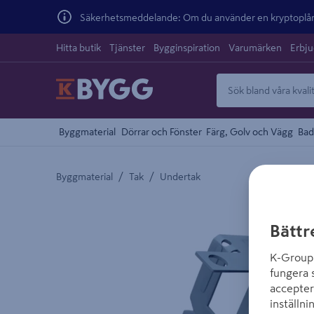
Säkerhetsmeddelande: Om du använder en kryptoplånb
Hitta butik
Tjänster
Bygginspiration
Varumärken
Erbj
Byggmaterial
Dörrar och Fönster
Färg, Golv och Vägg
Bad
/
/
Byggmaterial
Tak
Undertak
Detaljerad beskrivning finns i produktbeskrivnings
Bättr
K-Group 
fungera 
accepter
inställni