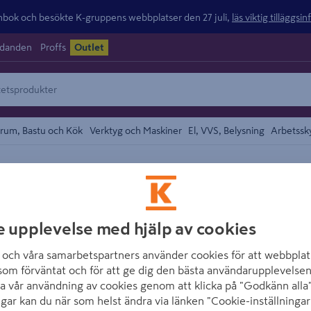
ok och besökte K-gruppens webbplatser den 27 juli,
läs viktig tilläggsi
udanden
Proffs
Outlet
rum, Bastu och Kök
Verktyg och Maskiner
El, VVS, Belysning
Arbetssk
området
NORGIPS
DIREKTBESLAG 
e upplevelse med hjälp av cookies
Artikelnummer
:
1974459
och våra samarbetspartners använder cookies för att webbplat
som förväntat och för att ge dig den bästa användarupplevelsen
a vår användning av cookies genom att klicka på "Godkänn alla"
DIREKTBESLAG MED GUM
ngar kan du när som helst ändra via länken "Cookie-inställningar