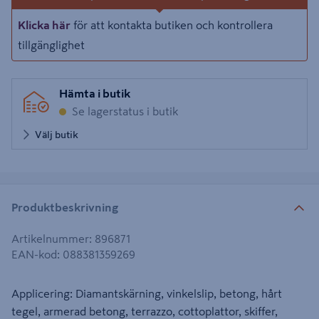
Klicka här
för att kontakta butiken och kontrollera
tillgänglighet
Hämta i butik
Se lagerstatus i butik
Välj butik
Produktbeskrivning
Artikelnummer
:
896871
EAN-kod
:
088381359269
Applicering: Diamantskärning, vinkelslip, betong, hårt
tegel, armerad betong, terrazzo, cottoplattor, skiffer,