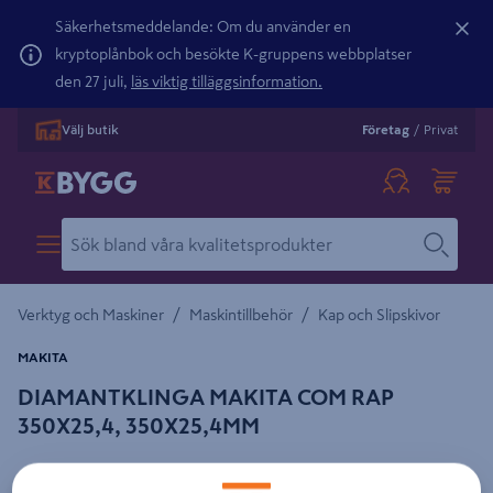
Säkerhetsmeddelande: Om du använder en
kryptoplånbok och besökte K-gruppens webbplatser
den 27 juli,
läs viktig tilläggsinformation.
Välj butik
Företag
/
Privat
/
/
Verktyg och Maskiner
Maskintillbehör
Kap och Slipskivor
MAKITA
DIAMANTKLINGA MAKITA COM RAP
350X25,4, 350X25,4MM
Detaljerad beskrivning finns i produktbeskrivningsområdet