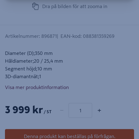
Dra på bilden för att zooma in
Artikelnummer
:
896871
EAN-kod
:
088381359269
Diameter (D);350 mm
Håldiameter;20 / 25,4 mm
Segment höjd;10 mm
3D-diamantnät;1
Visa mer produktinformation
1 produkter
Antal
3 999 kr
−
+
/ ST
Denna produkt kan beställas på förfrågan.