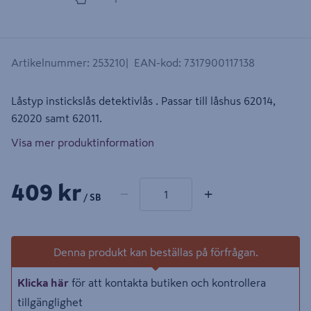
Artikelnummer
:
253210
EAN-kod
:
7317900117138
Låstyp instickslås detektivlås . Passar till låshus 62014,
62020 samt 62011.
Visa mer produktinformation
1 produkter
Antal
409 kr
−
+
/ SB
Denna produkt kan beställas på förfrågan.
Klicka här
för att kontakta butiken och kontrollera
tillgänglighet