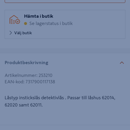
Hämta i butik
Se lagerstatus i butik
Välj butik
Produktbeskrivning
Artikelnummer
:
253210
EAN-kod
:
7317900117138
Låstyp instickslås detektivlås . Passar till låshus 62014,
62020 samt 62011.