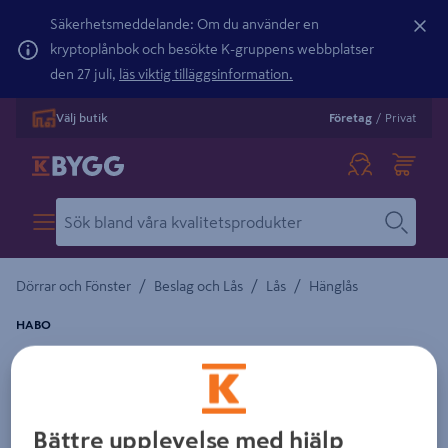
Säkerhetsmeddelande: Om du använder en
kryptoplånbok och besökte K-gruppens webbplatser
den 27 juli,
läs viktig tilläggsinformation.
Välj butik
Företag
/
Privat
/
/
/
Dörrar och Fönster
Beslag och Lås
Lås
Hänglås
HABO
DETEKTIVLÅS HABO KLZ 38, KLZ 38
Detaljerad beskrivning finns i produktbeskrivningsområdet
Bättre upplevelse med hjälp