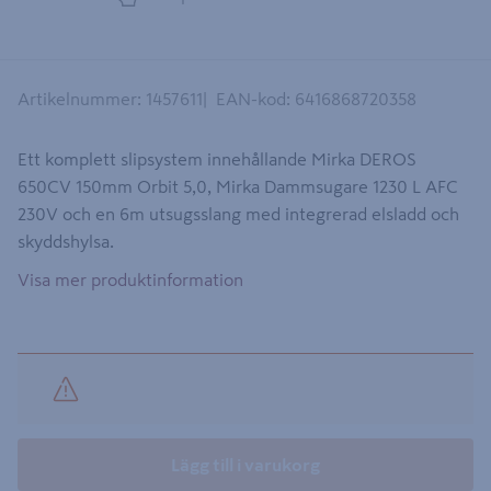
Artikelnummer
:
1457611
EAN-kod
:
6416868720358
Ett komplett slipsystem innehållande Mirka DEROS
650CV 150mm Orbit 5,0, Mirka Dammsugare 1230 L AFC
230V och en 6m utsugsslang med integrerad elsladd och
skyddshylsa.
Visa mer produktinformation
Lägg till i varukorg