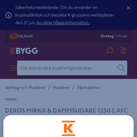
Säkerhetsmeddelande: Om du använder en
kryptoplånbok och besökte K-gruppens webbplatser
den 27 juli,
läs viktig tilläggsinformation.
Välj butik
Företag
/
Privat
/
/
Verktyg och Maskiner
Maskiner
Slipmaskiner
MIRKA
DEROS MIRKA & DAMMSUGARE 1230 L AFC
Detaljerad beskrivning finns i produktbeskrivningsområdet