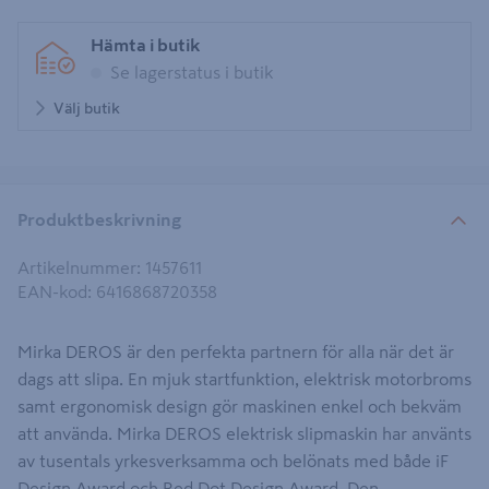
Hämta i butik
Se lagerstatus i butik
Välj butik
Produktbeskrivning
Artikelnummer
:
1457611
EAN-kod
:
6416868720358
Mirka DEROS är den perfekta partnern för alla när det är
dags att slipa. En mjuk startfunktion, elektrisk motorbroms
samt ergonomisk design gör maskinen enkel och bekväm
att använda. Mirka DEROS elektrisk slipmaskin har använts
av tusentals yrkesverksamma och belönats med både iF
Design Award och Red Dot Design Award. Den