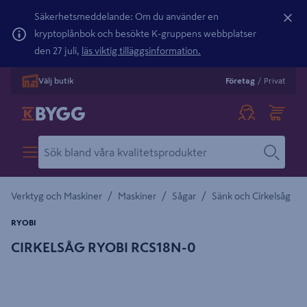
Säkerhetsmeddelande: Om du använder en
kryptoplånbok och besökte K-gruppens webbplatser
den 27 juli,
läs viktig tilläggsinformation.
Välj butik
Företag
/
Privat
/
/
/
Verktyg och Maskiner
Maskiner
Sågar
Sänk och Cirkelsåg
RYOBI
CIRKELSÅG RYOBI RCS18N-0
Detaljerad beskrivning finns i produktbeskrivningsområdet