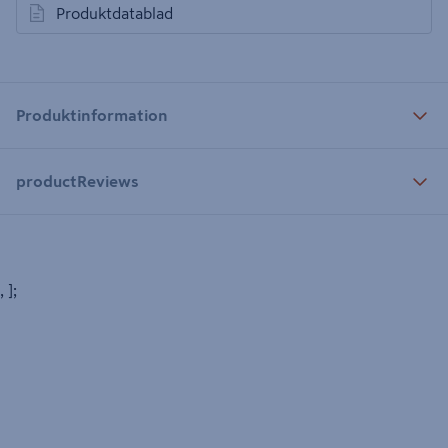
Produktdatablad
öppnas i en ny flik
Produktinformation
productReviews
, ];