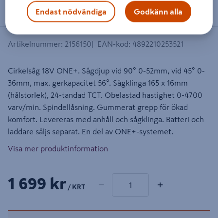
Endast nödvändiga
Godkänn alla
Artikelnummer
:
2156150
EAN-kod
:
4892210253521
Cirkelsåg 18V ONE+. Sågdjup vid 90° 0-52mm, vid 45° 0-
36mm, max. gerkapacitet 56°. Sågklinga 165 x 16mm
(hålstorlek), 24-tandad TCT. Obelastad hastighet 0-4700
varv/min. Spindellåsning. Gummerat grepp för ökad
komfort. Levereras med anhåll och sågklinga. Batteri och
laddare säljs separat. En del av ONE+-systemet.
Visa mer produktinformation
1 produkter
Antal
1 699 kr
−
+
/ KRT