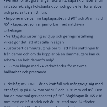
• Perfekt för att göra långa, raka snitt, kapa skivmaterial till
rätt storlek, såga köksbänkskivor och golv eller för snabba
och precisa tvärsnitt i trä.
• Imponerande 52 mm kapkapacitet vid 90° och 36 mm vid
45° - kapacitet som är jämförbar med nätdrivna
cirkelsågar
• Verktygslös justering av djup och geringsinställning
vilket gör det lätt att ställa in sågen
• Justerbart dammutsug hjälper till att hålla snittlinjen fri
från damm och om du kopplar på en dammsugare kan du
arbeta i en helt dammfri miljö
• 165 mm klinga med 24 karbidtänder för maximal
hållbarhet och prestanda
Cirkelsåg 18V ONE+ är en kraftfull och mångsidig såg med
ett sågdjup på 0-52 mm vid 90° och 0-36 mm vid 45°. Den
har en maximal gerkapacitet på 56°. Sågklingan är 165 x 16
mm med en hålstorlek och är utrustad med 24 tänder i