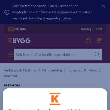
Säkerhetsmeddelande: Om du använder en
kryptoplånbok och besökte K-gruppens webbplatser
den 27 juli,
läs viktig tilläggsinformation.
Välj butik
Företag
/
Privat
/
/
/
Verktyg och Maskiner
Handverktyg
Knivar och Knivblad
Knivblad
HULTAFORS
BRYTBLAD RB BK- 9 KOLSTÅL HULTAFORS
Detaljerad beskrivning finns i produktbeskrivningsområdet