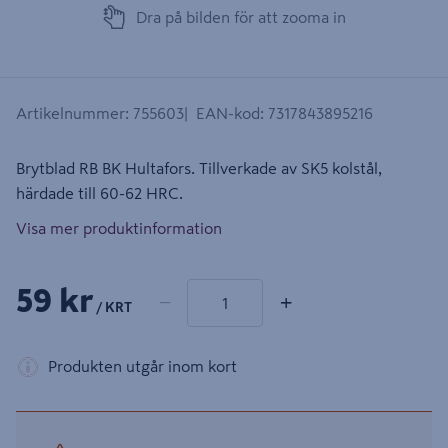
Dra på bilden för att zooma in
Artikelnummer
:
755603
EAN-kod
:
7317843895216
Brytblad RB BK Hultafors. Tillverkade av SK5 kolstål,
härdade till 60-62 HRC.
Visa mer produktinformation
1 produkter
Antal
59 kr
−
+
/ KRT
Produkten utgår inom kort