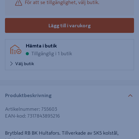
För att se tillgänglighet, välj butik.
Lägg till i varukorg
Hämta i butik
Tillgänglig i 1 butik
Välj butik
Produktbeskrivning
Artikelnummer
:
755603
EAN-kod
:
7317843895216
Brytblad RB BK Hultafors. Tillverkade av SK5 kolstål,