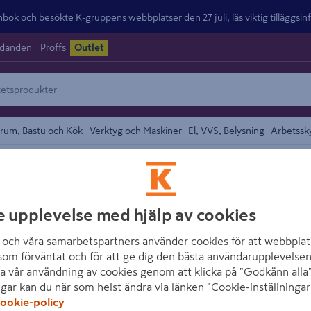
ok och besökte K-gruppens webbplatser den 27 juli,
läs viktig tilläggsi
udanden
Proffs
Outlet
rum, Bastu och Kök
Verktyg och Maskiner
El, VVS, Belysning
Arbetssk
/
ad
Knivblad
området
HULTAFORS
e upplevelse med hjälp av cookies
BRYTBLAD HULTA
och våra samarbetspartners använder cookies för att webbplat
Artikelnummer
:
1441784
som förväntat och för att ge dig den bästa användarupplevelsen
a vår användning av cookies genom att klicka på "Godkänn alla"
ngar kan du när som helst ändra via länken "Cookie-inställningar
Ett blad med lång livslängd 
ookie-policy
för att skära i isolering, g