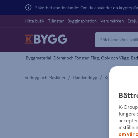
Säkerhetsmeddelande: Om du använder en kryptoplånb
Hitta butik
Tjänster
Bygginspiration
Varumärken
Erbj
Byggmaterial
Dörrar och Fönster
Färg, Golv och Vägg
Bad
/
/
Verktyg och Maskiner
Handverktyg
Knivar och Knivbl
Detaljerad beskrivning finns i produktbeskrivnings
Bättr
K-Group 
fungera 
accepter
inställni
om vår c