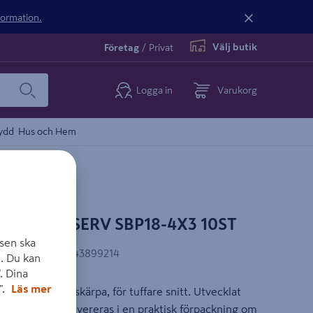
nformation.
Välj butik
Företag
/
Privat
Logga in
Varukorg
ydd
Hus och Hem
FORS RESERV SBP18-4X3 10ST
sen ska
EAN-kod
:
7317843899214
. Du kan
. Dina
".
Läs mer
utan att tappa skärpa, för tuffare snitt. Utvecklat
ips och mattor. Levereras i en praktisk förpackning om