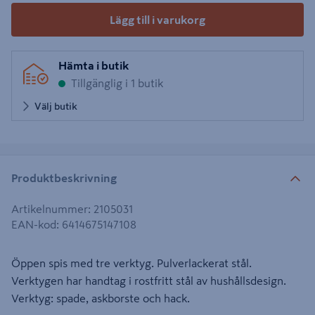
Lägg till i varukorg
Hämta i butik
Tillgänglig i 1 butik
Välj butik
Produktbeskrivning
Artikelnummer
:
2105031
EAN-kod
:
6414675147108
Öppen spis med tre verktyg. Pulverlackerat stål.
Verktygen har handtag i rostfritt stål av hushållsdesign.
Verktyg: spade, askborste och hack.