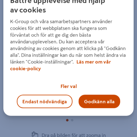
Bättre upplevelse med hjälp
av cookies
K-Group och våra samarbetspartners använder
cookies för att webbplatsen ska fungera som
förväntat och för att ge dig den bästa
Föregående
Nästa
användarupplevelsen. Du kan acceptera vår
användning av cookies genom att klicka på "Godkänn
alla". Dina inställningar kan du när som helst ändra via
länken "Cookie-inställningar".
Läs mer om vår
cookie-policy
Fler val
Endast nödvändiga
Godkänn alla
Dra på bilden för att zooma in