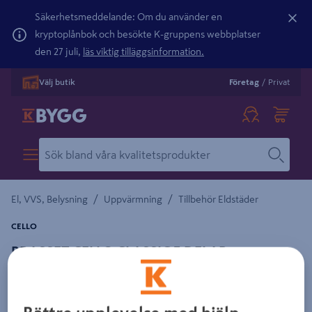
Säkerhetsmeddelande: Om du använder en
kryptoplånbok och besökte K-gruppens webbplatser
den 27 juli,
läs viktig tilläggsinformation.
Välj butik
Företag
/
Privat
/
/
El, VVS, Belysning
Uppvärmning
Tillbehör Eldstäder
CELLO
BRASSET CELLO CLASSIC 3 DELAR
Detaljerad beskrivning finns i produktbeskrivningsområdet