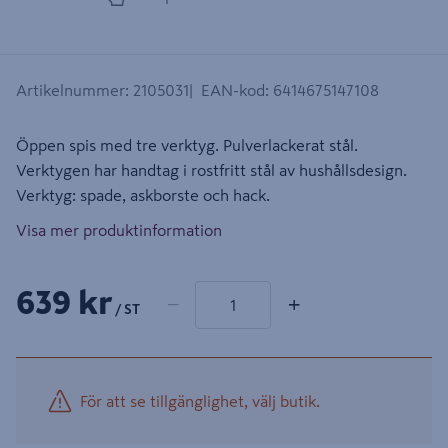
Artikelnummer
:
2105031
EAN-kod
:
6414675147108
Öppen spis med tre verktyg. Pulverlackerat stål.
Verktygen har handtag i rostfritt stål av hushållsdesign.
Verktyg: spade, askborste och hack.
Visa mer produktinformation
1 produkter
Antal
639 kr
−
+
/ ST
För att se tillgänglighet, välj butik.