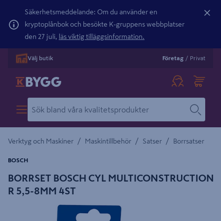
Säkerhetsmeddelande: Om du använder en
kryptoplånbok och besökte K-gruppens webbplatser
den 27 juli,
läs viktig tilläggsinformation.
Välj butik
Företag
/
Privat
/
/
/
Verktyg och Maskiner
Maskintillbehör
Satser
Borrsatser
BOSCH
BORRSET BOSCH CYL MULTICONSTRUCTION
R 5,5-8MM 4ST
Detaljerad beskrivning finns i produktbeskrivningsområdet