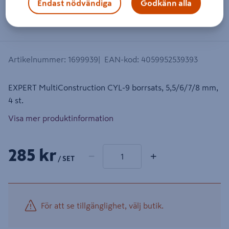
Endast nödvändiga
Godkänn alla
Dra på bilden för att zooma in
Artikelnummer
:
1699939
EAN-kod
:
4059952539393
EXPERT MultiConstruction CYL-9 borrsats, 5,5/6/7/8 mm,
4 st.
Visa mer produktinformation
1 produkter
Antal
285 kr
−
+
/ SET
För att se tillgänglighet, välj butik.