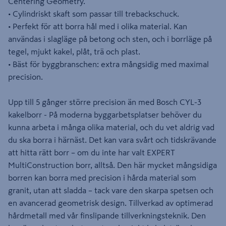
Centering Geometry.
• Cylindriskt skaft som passar till trebackschuck.
• Perfekt för att borra hål med i olika material. Kan
användas i slagläge på betong och sten, och i borrläge på
tegel, mjukt kakel, plåt, trä och plast.
• Bäst för byggbranschen: extra mångsidig med maximal
precision.
Upp till 5 gånger större precision än med Bosch CYL-3
kakelborr - På moderna byggarbetsplatser behöver du
kunna arbeta i många olika material, och du vet aldrig vad
du ska borra i härnäst. Det kan vara svårt och tidskrävande
att hitta rätt borr – om du inte har valt EXPERT
MultiConstruction borr, alltså. Den här mycket mångsidiga
borren kan borra med precision i hårda material som
granit, utan att sladda – tack vare den skarpa spetsen och
en avancerad geometrisk design. Tillverkad av optimerad
hårdmetall med vår finslipande tillverkningsteknik. Den