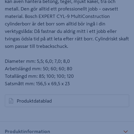
kan även hantera betong, tegel, mjukt kakel, trä och
metall. Den gör alltid ett professionellt jobb – oavsett
material. Bosch EXPERT CYL-9 MultiConstruction
cylinderborr är det borr som alltid bör ingå i din
verktygslåda: Då fastnar du aldrig mitt i ett jobb eller
tvingas ödsla tid på att leta efter rätt borr. Cylindriskt skaft
som passar till trebackschuck.
Diameter mm: 5,5; 6,0; 7,0; 8,0
Arbetslängd mm: 50; 60; 60; 80
Totallängd mm: 85; 100; 100; 120
Satsmått mm: 156,5 x 69,5 x 23
Produktdatablad
öppnas i en ny flik
Produktinformation