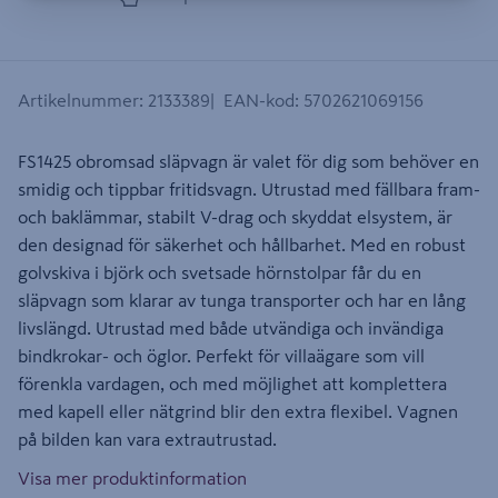
Artikelnummer
:
2133389
EAN-kod
:
5702621069156
FS1425 obromsad släpvagn är valet för dig som behöver en
smidig och tippbar fritidsvagn. Utrustad med fällbara fram-
och baklämmar, stabilt V-drag och skyddat elsystem, är
den designad för säkerhet och hållbarhet. Med en robust
golvskiva i björk och svetsade hörnstolpar får du en
släpvagn som klarar av tunga transporter och har en lång
livslängd. Utrustad med både utvändiga och invändiga
bindkrokar- och öglor. Perfekt för villaägare som vill
förenkla vardagen, och med möjlighet att komplettera
med kapell eller nätgrind blir den extra flexibel. Vagnen
på bilden kan vara extrautrustad.
Visa mer produktinformation