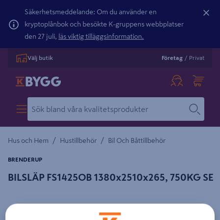
Säkerhetsmeddelande: Om du använder en
kryptoplånbok och besökte K-gruppens webbplatser
den 27 juli,
läs viktig tilläggsinformation.
Välj butik
Företag
/
Privat
/
/
Hus och Hem
Hustillbehör
Bil Och Båttillbehör
BRENDERUP
BILSLÄP FS1425OB 1380x2510x265, 750KG SE
Detaljerad beskrivning finns i produktbeskrivningsområdet