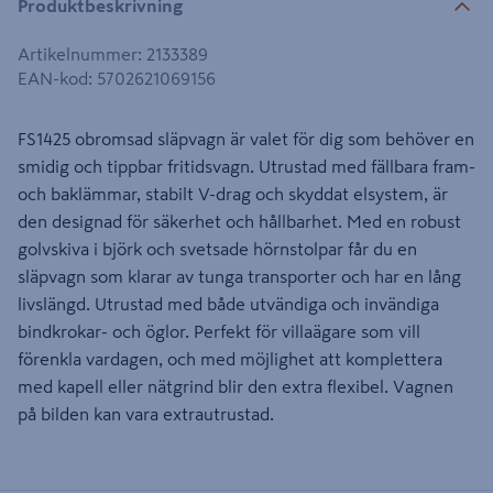
Produktbeskrivning
Artikelnummer
:
2133389
EAN-kod
:
5702621069156
FS1425 obromsad släpvagn är valet för dig som behöver en
smidig och tippbar fritidsvagn. Utrustad med fällbara fram-
och baklämmar, stabilt V-drag och skyddat elsystem, är
den designad för säkerhet och hållbarhet. Med en robust
golvskiva i björk och svetsade hörnstolpar får du en
släpvagn som klarar av tunga transporter och har en lång
livslängd. Utrustad med både utvändiga och invändiga
bindkrokar- och öglor. Perfekt för villaägare som vill
förenkla vardagen, och med möjlighet att komplettera
med kapell eller nätgrind blir den extra flexibel. Vagnen
på bilden kan vara extrautrustad.