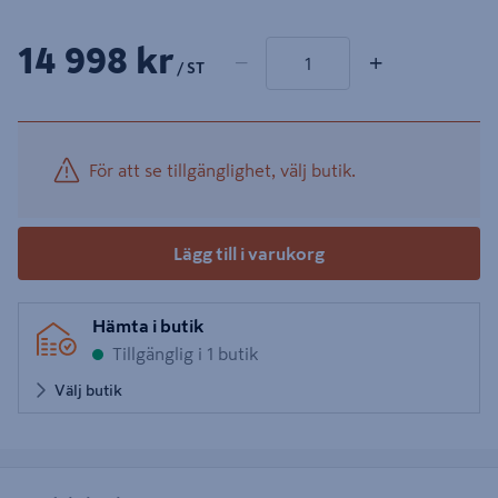
1 produkter
Antal
14 998 kr
−
+
/ ST
För att se tillgänglighet, välj butik.
Lägg till i varukorg
Hämta i butik
Tillgänglig i 1 butik
Välj butik