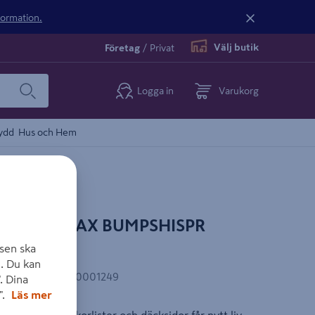
nformation.
Välj butik
Företag
/
Privat
Logga in
Varukorg
ydd
Hus och Hem
TURTLE WAX BUMPSHISPR
sen ska
. Du kan
AN-kod
:
7314890001249
. Dina
".
Läs mer