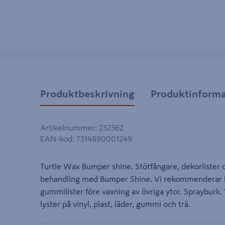
Produktbeskrivning
Produktinforma
Artikelnummer
:
232362
EAN-kod
:
7314890001249
Turtle Wax Bumper shine. Stötfångare, dekorlister oc
behandling med Bumper Shine. Vi rekommenderar be
gummilister före vaxning av övriga ytor. Sprayburk
lyster på vinyl, plast, läder, gummi och trä.