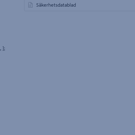
Säkerhetsdatablad
öppnas i en ny flik
, ];