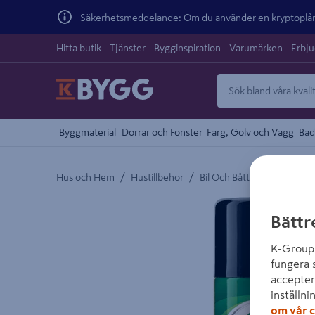
Säkerhetsmeddelande: Om du använder en kryptoplånb
Hitta butik
Tjänster
Bygginspiration
Varumärken
Erbj
Byggmaterial
Dörrar och Fönster
Färg, Golv och Vägg
Bad
/
/
Hus och Hem
Hustillbehör
Bil Och Båttillbehör
Detaljerad beskrivning finns i produktbeskrivnings
Bättr
K-Group 
fungera 
accepter
inställni
om vår c