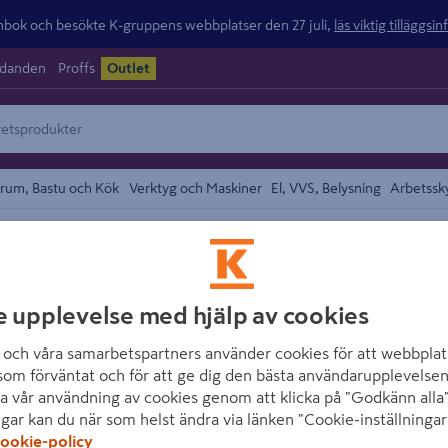
ok och besökte K-gruppens webbplatser den 27 juli,
läs viktig tilläggsi
udanden
Proffs
Outlet
rum, Bastu och Kök
Verktyg och Maskiner
El, VVS, Belysning
Arbetssk
området
TURTLE WAX
e upplevelse med hjälp av cookies
BILRENGÖRING 
TUR400
och våra samarbetspartners använder cookies för att webbplat
som förväntat och för att ge dig den bästa användarupplevelsen
Artikelnummer
:
232362
E
a vår användning av cookies genom att klicka på "Godkänn alla"
ngar kan du när som helst ändra via länken "Cookie-inställningar
ookie-policy