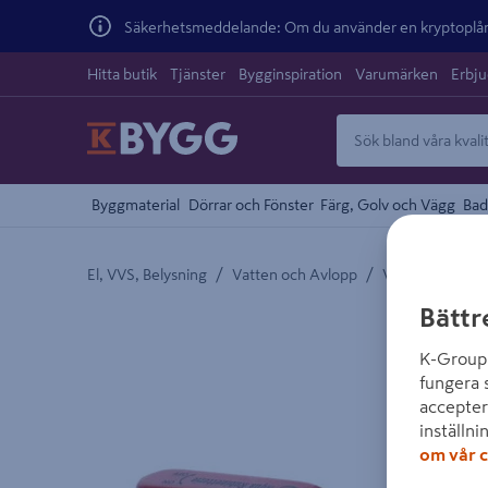
Säkerhetsmeddelande: Om du använder en kryptoplånb
Hitta butik
Tjänster
Bygginspiration
Varumärken
Erbj
Byggmaterial
Dörrar och Fönster
Färg, Golv och Vägg
Bad
/
/
El, VVS, Belysning
Vatten och Avlopp
Vatten och Sani
Bättr
Detaljerad beskrivning finns i produktbeskrivnings
K-Group 
fungera 
accepter
inställni
om vår c