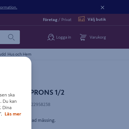
nformation.
Välj butik
Företag
/
Privat
Logga in
Varukorg
ydd
Hus och Hem
AN PROF PRONS 1/2
sen ska
. Du kan
EAN-kod
:
6405422958238
. Dina
".
Läs mer
torlek 1/2“, kromad mässing.