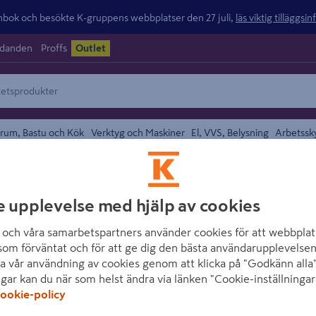
ok och besökte K-gruppens webbplatser den 27 juli,
läs viktig tilläggsi
udanden
Proffs
Outlet
rum, Bastu och Kök
Verktyg och Maskiner
El, VVS, Belysning
Arbetssk
/
tet
Slangkopplingar och Bevattningsutrustning
e upplevelse med hjälp av cookies
området
PROF
BEVATTNING KR
och våra samarbetspartners använder cookies för att webbplat
som förväntat och för att ge dig den bästa användarupplevelsen
Artikelnummer
:
1791927
a vår användning av cookies genom att klicka på "Godkänn alla"
ngar kan du när som helst ändra via länken "Cookie-inställningar
Kulventil för bevattning. S
ookie-policy