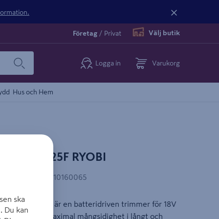
nformation.
Välj butik
Företag
/
Privat
Logga in
Varukorg
ydd
Hus och Hem
 RTL183225F RYOBI
EAN-kod
:
4892210160065
sen ska
5F från Ryobi är en batteridriven trimmer för 18V
. Du kan
25-30 cm, för maximal mångsidighet i långt och