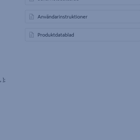
öppnas i en ny flik
Användarinstruktioner
öppnas i en ny flik
Produktdatablad
öppnas i en ny flik
, ];