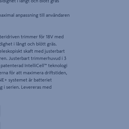
dighet i långt och blött gräs
maximal anpassning till användaren
teridriven trimmer för 18V med
ghet i långt och blött gräs.
eleskopiskt skaft med justerbart
ren. Justerbart trimmerhuvud i 3
 patenterad IntelliCell™ teknologi
erna för att maximera driftstiden,
NE+ systemet är batteriet
g i serien. Levereras med