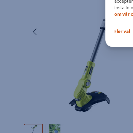
accepter
inställni
om vår c
Föregående
Fler val