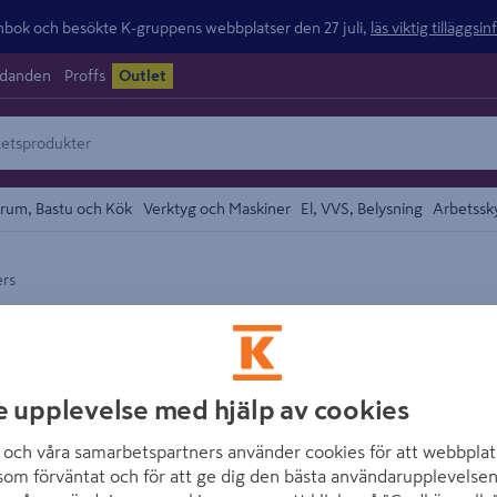
ok och besökte K-gruppens webbplatser den 27 juli,
läs viktig tilläggsi
udanden
Proffs
Outlet
rum, Bastu och Kök
Verktyg och Maskiner
El, VVS, Belysning
Arbetssk
rs
området
RYOBI
BATTERITRIMMER
Artikelnummer
:
1245839
e upplevelse med hjälp av cookies
och våra samarbetspartners använder cookies för att webbplat
Grästrimmer One+ RLT18322
som förväntat och för att ge dig den bästa användarupplevelsen
med justerbar klippbredd, 