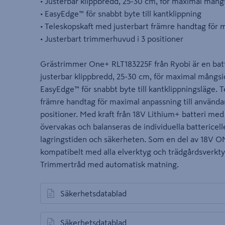
• Justerbar klippbredd, 25-30 cm, för maximal mångsi
• EasyEdge™ för snabbt byte till kantklippning
• Teleskopskaft med justerbart främre handtag för 
• Justerbart trimmerhuvud i 3 positioner
Grästrimmer One+ RLT183225F från Ryobi är en bat
justerbar klippbredd, 25-30 cm, för maximal mångsidi
EasyEdge™ för snabbt byte till kantklippningsläge. T
främre handtag för maximal anpassning till använda
positioner. Med kraft från 18V Lithium+ batteri med
övervakas och balanseras de individuella battericell
lagringstiden och säkerheten. Som en del av 18V O
kompatibelt med alla elverktyg och trädgårdsverkty
Trimmertråd med automatisk matning.
Säkerhetsdatablad
öppnas i en ny flik
Säkerhetsdatablad