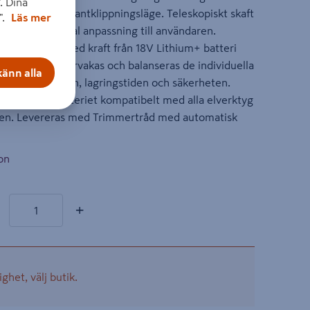
. Dina
nabbt byte till kantklippningsläge. Teleskopiskt skaft
".
Läs mer
tag för maximal anpassning till användaren.
3 positioner. Med kraft från 18V Lithium+ batteri
™ teknologi övervakas och balanseras de individuella
änn alla
imera driftstiden, lagringstiden och säkerheten.
stemet är batteriet kompatibelt med alla elverktyg
rien. Levereras med Trimmertråd med automatisk
on
odukter
l
+
ighet, välj butik.