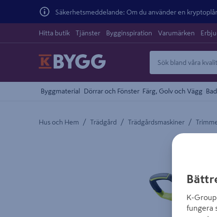
Säkerhetsmeddelande: Om du använder en kryptoplånb
Hitta butik
Tjänster
Bygginspiration
Varumärken
Erbj
Byggmaterial
Dörrar och Fönster
Färg, Golv och Vägg
Bad
/
/
/
Hus och Hem
Trädgård
Trädgårdsmaskiner
Trimme
Detaljerad beskrivning finns i produktbeskrivnings
Bättr
K-Group 
fungera 