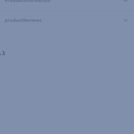
Produktinformation
productReviews
, ];