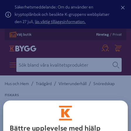
Säkerhetsmeddelande: Om du använder en
kryptoplånbok och besökte K-gruppens webbplatser
den 27 juli,
läs viktig tilläggsinformation.
Välj butik
Företag
/
Privat
/
/
/
Hus och Hem
Trädgård
Vinterunderhåll
Snöredskap
FISKARS
BARNSKYFFEL MYFIRST FISKARS
Detaljerad beskrivning finns i produktbeskrivningsområdet
Bättre upplevelse med hjälp