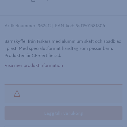
Artikelnummer
:
962412
EAN-kod
:
6411501381804
Barnskyffel från Fiskars med aluminium skaft och spadblad
i plast. Med specialutformat handtag som passar barn.
Produkten är CE-certifierad.
Visa mer produktinformation
Lägg till i varukorg