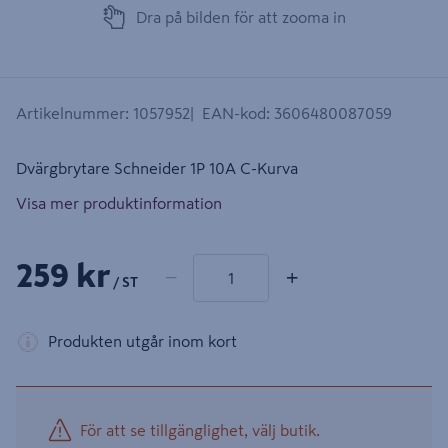
Dra på bilden för att zooma in
Artikelnummer
:
1057952
EAN-kod
:
3606480087059
Dvärgbrytare Schneider 1P 10A C-Kurva
Visa mer produktinformation
1 produkter
Antal
259 kr
−
+
/ ST
Produkten utgår inom kort
För att se tillgänglighet, välj butik.