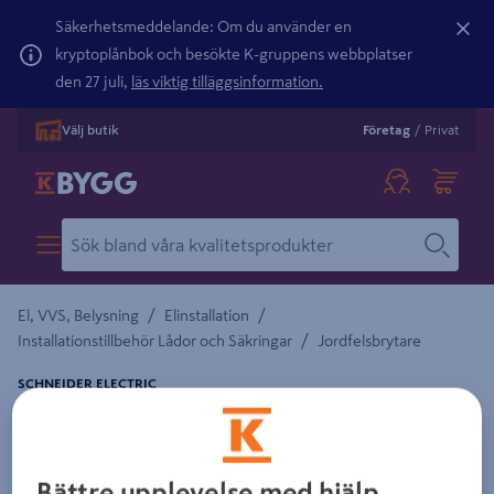
Säkerhetsmeddelande: Om du använder en
kryptoplånbok och besökte K-gruppens webbplatser
den 27 juli,
läs viktig tilläggsinformation.
Välj butik
Företag
/
Privat
/
/
El, VVS, Belysning
Elinstallation
/
Installationstillbehör Lådor och Säkringar
Jordfelsbrytare
SCHNEIDER ELECTRIC
AUTOMATSÄKRING 1 POL C-KURVA
Detaljerad beskrivning finns i produktbeskrivningsområdet
Bättre upplevelse med hjälp